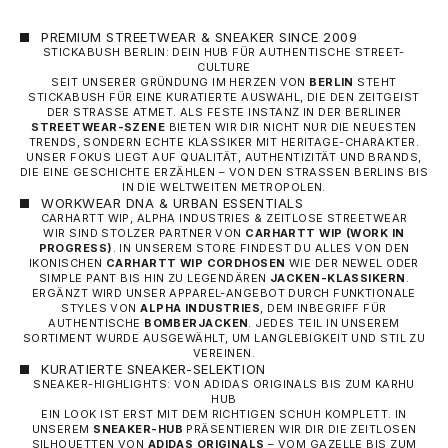
PREMIUM STREETWEAR & SNEAKER SINCE 2009
STICKABUSH BERLIN: DEIN HUB FÜR AUTHENTISCHE STREET-
CULTURE
SEIT UNSERER GRÜNDUNG IM HERZEN VON
BERLIN
STEHT
STICKABUSH FÜR EINE KURATIERTE AUSWAHL, DIE DEN ZEITGEIST
DER STRASSE ATMET. ALS FESTE INSTANZ IN DER BERLINER
STREETWEAR-SZENE
BIETEN WIR DIR NICHT NUR DIE NEUESTEN
TRENDS, SONDERN ECHTE KLASSIKER MIT HERITAGE-CHARAKTER.
UNSER FOKUS LIEGT AUF QUALITÄT, AUTHENTIZITÄT UND BRANDS,
DIE EINE GESCHICHTE ERZÄHLEN – VON DEN STRASSEN BERLINS BIS I
N DIE WELTWEITEN METROPOLEN.
WORKWEAR DNA & URBAN ESSENTIALS
CARHARTT WIP, ALPHA INDUSTRIES & ZEITLOSE STREETWEAR
WIR SIND STOLZER PARTNER VON
CARHARTT WIP
(WORK IN
PROGRESS)
. IN UNSEREM STORE FINDEST DU ALLES VON DEN
IKONISCHEN
CARHARTT WIP CORDHOSEN
WIE DER NEWEL ODER
SIMPLE PANT BIS HIN ZU LEGENDÄREN
JACKEN-KLASSIKERN
.
ERGÄNZT WIRD UNSER APPAREL-ANGEBOT DURCH FUNKTIONALE
STYLES VON
ALPHA INDUSTRIES
, DEM INBEGRIFF FÜR
AUTHENTISCHE
BOMBERJACKEN
. JEDES TEIL IN UNSEREM
SORTIMENT WURDE AUSGEWÄHLT, UM LANGLEBIGKEIT UND STIL ZU
VEREINEN.
KURATIERTE SNEAKER-SELEKTION
SNEAKER-HIGHLIGHTS: VON ADIDAS ORIGINALS BIS ZUM KARHU
HUB
EIN LOOK IST ERST MIT DEM RICHTIGEN SCHUH KOMPLETT. IN
UNSEREM
SNEAKER-HUB
PRÄSENTIEREN WIR DIR DIE ZEITLOSEN
SILHOUETTEN VON
ADIDAS ORIGINALS
– VOM GAZELLE BIS ZUM