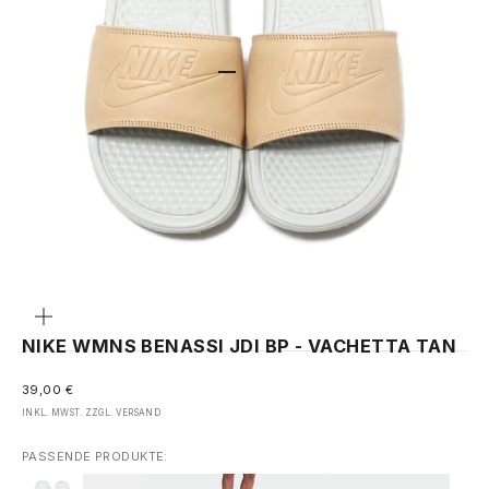
GEHE ZU ELEMENT 1
GEHE ZU ELEMENT 2
GEHE ZU ELEMENT 3
GEHE ZU ELEMENT 4
GEHE ZU ELEMENT 5
Bild
vergrößern
NIKE WMNS BENASSI JDI BP - VACHETTA TAN
ANGEBOT
39,00 €
INKL. MWST. ZZGL.
VERSAND
PASSENDE PRODUKTE: