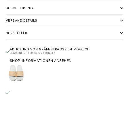
BESCHREIBUNG
VERSAND DETAILS
HERSTELLER
ABHOLUNG VON GRÄFESTRASSE 84 MÖGLICH
GEWÖHNLICH FERTIG IN 2 STUNDEN
SHOP-INFORMATIONEN ANSEHEN
NIKE WMNS BENASSI JDI BP - VACHETTA TAN
US 5 | EU 35.5
GRÄFESTRASSE 84
ABHOLUNG MÖGLICH, GEWÖHNLICH FERTIG IN 2 STUNDEN
GRÄFESTRASSE 84
10967 BERLIN
DEUTSCHLAND
+493020215445