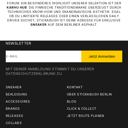
FORUM. EIN BESONDERES HIGHLIGHT UNSERER SELEKTION IST DER
KARHU HUB
: DIE FINNISCHE TRADITIONSMARKE ÜBERZEUGT DURCH
TECHNISCHES KNOW-HOW UND SKANDINAVISCHE ÄSTHETIK. EGAL
OB DU LIMITIERTE RELEASES ODER EINEN VERLÄSSLICHEN DAILY
DRIVER SUCHST, STICKABUSH IST DEINE ADRESSE FÜR EXKLUSIVE
SNEAKER
AUF DEM BERLINER ASPHALT.
NEWSLETTER
E-MAIL
Jetzt Anmelden
MIT DEINER ANMELDUNG STIMMST DU UNSERER
DATENSCHUTZERKLÄRUNG
ZU.
SNEAKER
KONTAKT
BEKLEIDUNG
ÜBER STICKABUSH BERLIN
ACCESSOIRES
BLOG
BRANDS
CLICK & COLLECT
RELEASES
JETZT ROUTE PLANEN
COLLABS