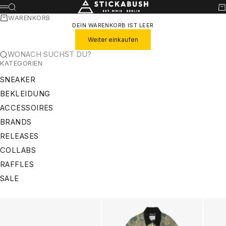
ZUM INHALT SPRINGEN
STICKABUSH
SUCHE
WA
MENÜ
WARENKORB
DEIN WARENKORB IST LEER
Weiter einkaufen
WONACH SUCHST DU?
KATEGORIEN
SNEAKER
BEKLEIDUNG
ACCESSOIRES
BRANDS
RELEASES
COLLABS
RAFFLES
SALE