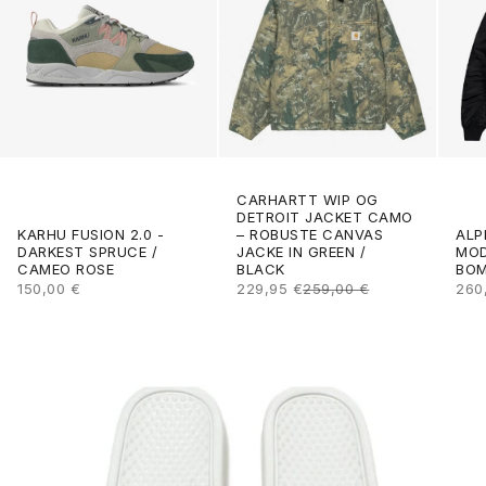
CARHARTT WIP OG
DETROIT JACKET CAMO
ALP
KARHU FUSION 2.0 -
– ROBUSTE CANVAS
MOD
DARKEST SPRUCE /
JACKE IN GREEN /
BOM
CAMEO ROSE
BLACK
ANG
ANGEBOT
ANGEBOT
REGULÄRER PREIS
260
150,00 €
229,95 €
259,00 €