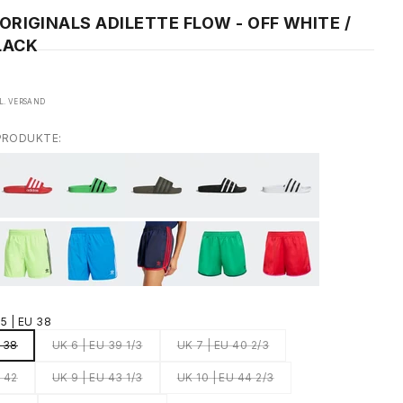
ORIGINALS ADILETTE FLOW - OFF WHITE /
LACK
L.
VERSAND
PRODUKTE:
5 | EU 38
U 38
UK 6 | EU 39 1/3
UK 7 | EU 40 2/3
U 42
UK 9 | EU 43 1/3
UK 10 | EU 44 2/3