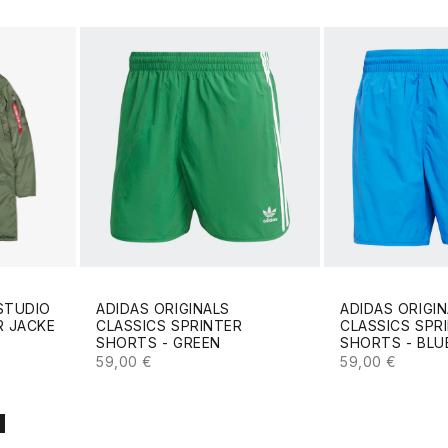
STUDIO
ADIDAS ORIGINALS
ADIDAS ORIGI
R JACKE
CLASSICS SPRINTER
CLASSICS SPR
SHORTS - GREEN
SHORTS - BLU
ANGEBOT
ANGEBOT
59,00 €
59,00 €