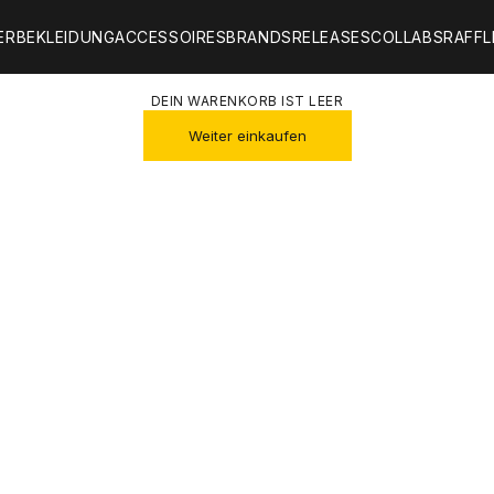
ER
BEKLEIDUNG
ACCESSOIRES
BRANDS
RELEASES
COLLABS
RAFFL
DEIN WARENKORB IST LEER
Weiter einkaufen