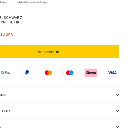
U 46
UK 12 | EU 47 1/3
GE, SCHWARZ
SYNTHETIK
 LAGER
Ausverkauft
UNG
ETAILS
R