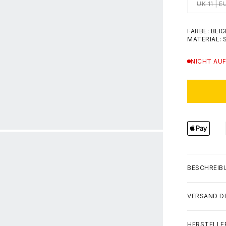
UK 11 | E
FARBE: BEI
MATERIAL: 
NICHT AUF
BESCHREIB
VERSAND D
HERSTELLE