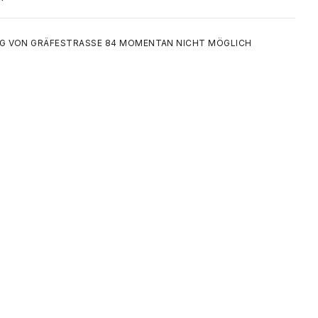
 VON GRÄFESTRASSE 84 MOMENTAN NICHT MÖGLICH
ADIDAS ORIGINALS ADILETTE FLOW - OFF WHITE / CORE BLACK
UK 5 | EU 38
SE 84
G MOMENTAN NICHT MÖGLICH
SE 84
IN
AND
5445