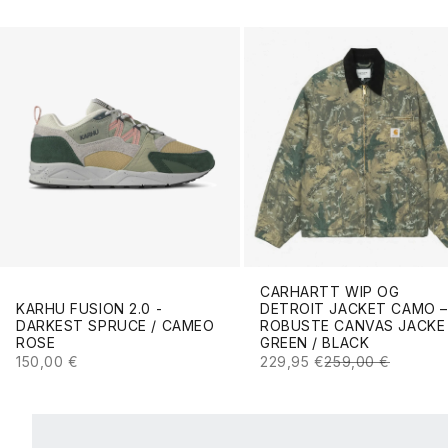
CARHARTT WIP OG
KARHU FUSION 2.0 -
DETROIT JACKET CAMO –
DARKEST SPRUCE / CAMEO
ROBUSTE CANVAS JACKE 
ROSE
GREEN / BLACK
ANGEBOT
ANGEBOT
REGULÄRER PREI
150,00 €
229,95 €
259,00 €