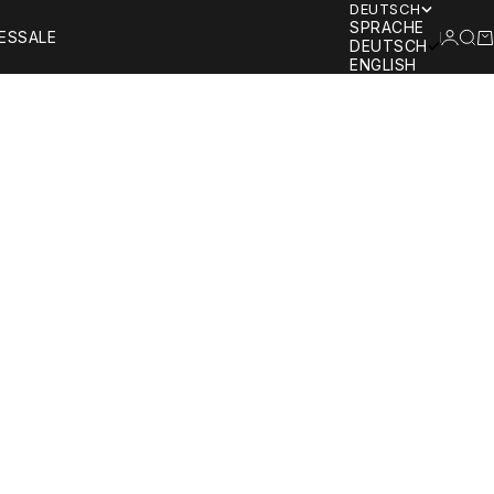
DEUTSCH
SPRACHE
ANMEL
SUC
W
ES
SALE
DEUTSCH
ENGLISH