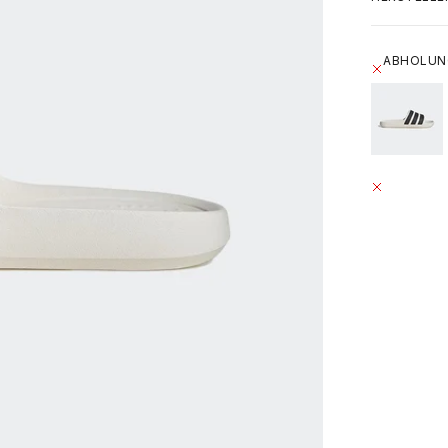
ABHOLUNG
GRÄFESTRAS
ABHOLUN
GRÄFESTRAS
10967 BERL
DEUTSCHL
+49302021