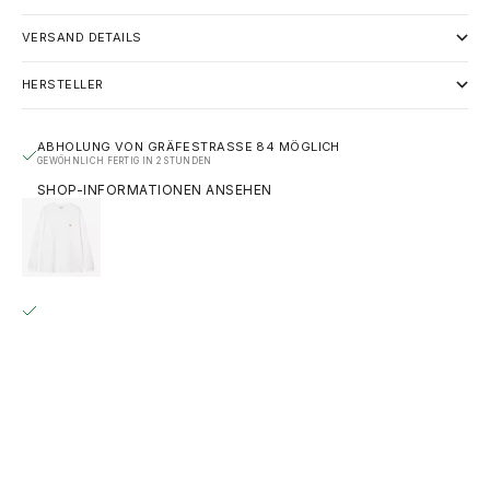
VERSAND DETAILS
HERSTELLER
ABHOLUNG VON GRÄFESTRASSE 84 MÖGLICH
GEWÖHNLICH FERTIG IN 2 STUNDEN
SHOP-INFORMATIONEN ANSEHEN
CARHARTT WIP L/S CHASE T-SHIRT – WHITE / GOLD
(I026392)
S
GRÄFESTRASSE 84
ABHOLUNG MÖGLICH, GEWÖHNLICH FERTIG IN 2 STUNDEN
GRÄFESTRASSE 84
10967 BERLIN
DEUTSCHLAND
+493020215445