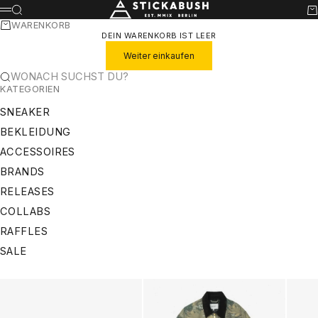
ZUM INHALT SPRINGEN
STICKABUSH
SUCHE
WA
MENÜ
WARENKORB
DEIN WARENKORB IST LEER
Weiter einkaufen
WONACH SUCHST DU?
KATEGORIEN
SNEAKER
BEKLEIDUNG
ACCESSOIRES
BRANDS
RELEASES
COLLABS
RAFFLES
SALE