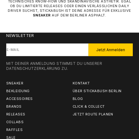
TECHNISCHES KNOW-HOW UND SKANDINAVISCHE ÄSTHETIK. EGAL
OB DU LIMITIERTE RELEASES ODER EINEN VERLÄSSLICHEN DAILY
DRIVER SUCHST, STICKABUSH IST DEINE ADRESSE FÜR EXKLUSIVE
SNEAKER
AUF DEM BERLINER ASPHALT.
NEWSLETTER
E-MAIL
Jetzt Anmelden
MIT DEINER ANMELDUNG STIMMST DU UNSERER
DATENSCHUTZERKLÄRUNG
ZU.
SNEAKER
KONTAKT
BEKLEIDUNG
ÜBER STICKABUSH BERLIN
ACCESSOIRES
BLOG
BRANDS
CLICK & COLLECT
RELEASES
JETZT ROUTE PLANEN
COLLABS
RAFFLES
SALE