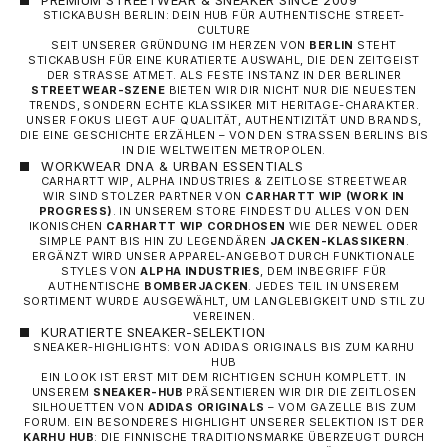
STICKABUSH BERLIN: DEIN HUB FÜR AUTHENTISCHE STREET-
CULTURE
SEIT UNSERER GRÜNDUNG IM HERZEN VON
BERLIN
STEHT
STICKABUSH FÜR EINE KURATIERTE AUSWAHL, DIE DEN ZEITGEIST
DER STRASSE ATMET. ALS FESTE INSTANZ IN DER BERLINER
STREETWEAR-SZENE
BIETEN WIR DIR NICHT NUR DIE NEUESTEN
TRENDS, SONDERN ECHTE KLASSIKER MIT HERITAGE-CHARAKTER.
UNSER FOKUS LIEGT AUF QUALITÄT, AUTHENTIZITÄT UND BRANDS,
DIE EINE GESCHICHTE ERZÄHLEN – VON DEN STRASSEN BERLINS BIS I
N DIE WELTWEITEN METROPOLEN.
WORKWEAR DNA & URBAN ESSENTIALS
CARHARTT WIP, ALPHA INDUSTRIES & ZEITLOSE STREETWEAR
WIR SIND STOLZER PARTNER VON
CARHARTT WIP
(WORK IN
PROGRESS)
. IN UNSEREM STORE FINDEST DU ALLES VON DEN
IKONISCHEN
CARHARTT WIP CORDHOSEN
WIE DER NEWEL ODER
SIMPLE PANT BIS HIN ZU LEGENDÄREN
JACKEN-KLASSIKERN
.
ERGÄNZT WIRD UNSER APPAREL-ANGEBOT DURCH FUNKTIONALE
STYLES VON
ALPHA INDUSTRIES
, DEM INBEGRIFF FÜR
AUTHENTISCHE
BOMBERJACKEN
. JEDES TEIL IN UNSEREM
SORTIMENT WURDE AUSGEWÄHLT, UM LANGLEBIGKEIT UND STIL ZU
VEREINEN.
KURATIERTE SNEAKER-SELEKTION
SNEAKER-HIGHLIGHTS: VON ADIDAS ORIGINALS BIS ZUM KARHU
HUB
EIN LOOK IST ERST MIT DEM RICHTIGEN SCHUH KOMPLETT. IN
UNSEREM
SNEAKER-HUB
PRÄSENTIEREN WIR DIR DIE ZEITLOSEN
SILHOUETTEN VON
ADIDAS ORIGINALS
– VOM GAZELLE BIS ZUM
FORUM. EIN BESONDERES HIGHLIGHT UNSERER SELEKTION IST DER
KARHU HUB
: DIE FINNISCHE TRADITIONSMARKE ÜBERZEUGT DURCH