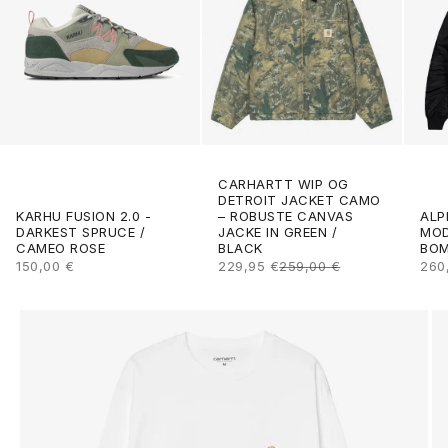
CARHARTT WIP OG
DETROIT JACKET CAMO
ALP
KARHU FUSION 2.0 -
– ROBUSTE CANVAS
MOD
DARKEST SPRUCE /
JACKE IN GREEN /
BOM
CAMEO ROSE
BLACK
ANG
ANGEBOT
ANGEBOT
REGULÄRER PREIS
260
150,00 €
229,95 €
259,00 €