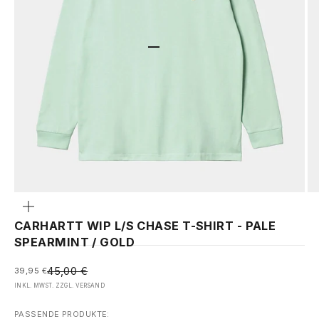
GEHE ZU ELEMENT 1
GEHE ZU ELEMENT 2
GEHE ZU ELEMENT 3
Bild
vergrößern
CARHARTT WIP L/S CHASE T-SHIRT - PALE
SPEARMINT / GOLD
REGULÄRER PREIS
ANGEBOT
45,00 €
39,95 €
INKL. MWST. ZZGL.
VERSAND
PASSENDE PRODUKTE: