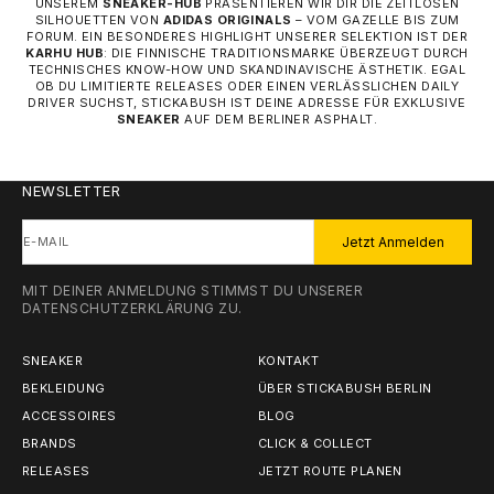
UNSEREM
SNEAKER-HUB
PRÄSENTIEREN WIR DIR DIE ZEITLOSEN
SILHOUETTEN VON
ADIDAS ORIGINALS
– VOM GAZELLE BIS ZUM
FORUM. EIN BESONDERES HIGHLIGHT UNSERER SELEKTION IST DER
KARHU HUB
: DIE FINNISCHE TRADITIONSMARKE ÜBERZEUGT DURCH
TECHNISCHES KNOW-HOW UND SKANDINAVISCHE ÄSTHETIK. EGAL
OB DU LIMITIERTE RELEASES ODER EINEN VERLÄSSLICHEN DAILY
DRIVER SUCHST, STICKABUSH IST DEINE ADRESSE FÜR EXKLUSIVE
SNEAKER
AUF DEM BERLINER ASPHALT.
NEWSLETTER
E-MAIL
Jetzt Anmelden
MIT DEINER ANMELDUNG STIMMST DU UNSERER
DATENSCHUTZERKLÄRUNG
ZU.
SNEAKER
KONTAKT
BEKLEIDUNG
ÜBER STICKABUSH BERLIN
ACCESSOIRES
BLOG
BRANDS
CLICK & COLLECT
RELEASES
JETZT ROUTE PLANEN