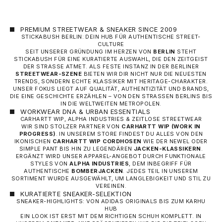
PREMIUM STREETWEAR & SNEAKER SINCE 2009
STICKABUSH BERLIN: DEIN HUB FÜR AUTHENTISCHE STREET-
CULTURE
SEIT UNSERER GRÜNDUNG IM HERZEN VON
BERLIN
STEHT
STICKABUSH FÜR EINE KURATIERTE AUSWAHL, DIE DEN ZEITGEIST
DER STRASSE ATMET. ALS FESTE INSTANZ IN DER BERLINER
STREETWEAR-SZENE
BIETEN WIR DIR NICHT NUR DIE NEUESTEN
TRENDS, SONDERN ECHTE KLASSIKER MIT HERITAGE-CHARAKTER.
UNSER FOKUS LIEGT AUF QUALITÄT, AUTHENTIZITÄT UND BRANDS,
DIE EINE GESCHICHTE ERZÄHLEN – VON DEN STRASSEN BERLINS BIS I
N DIE WELTWEITEN METROPOLEN.
WORKWEAR DNA & URBAN ESSENTIALS
CARHARTT WIP, ALPHA INDUSTRIES & ZEITLOSE STREETWEAR
WIR SIND STOLZER PARTNER VON
CARHARTT WIP
(WORK IN
PROGRESS)
. IN UNSEREM STORE FINDEST DU ALLES VON DEN
IKONISCHEN
CARHARTT WIP CORDHOSEN
WIE DER NEWEL ODER
SIMPLE PANT BIS HIN ZU LEGENDÄREN
JACKEN-KLASSIKERN
.
ERGÄNZT WIRD UNSER APPAREL-ANGEBOT DURCH FUNKTIONALE
STYLES VON
ALPHA INDUSTRIES
, DEM INBEGRIFF FÜR
AUTHENTISCHE
BOMBERJACKEN
. JEDES TEIL IN UNSEREM
SORTIMENT WURDE AUSGEWÄHLT, UM LANGLEBIGKEIT UND STIL ZU
VEREINEN.
KURATIERTE SNEAKER-SELEKTION
SNEAKER-HIGHLIGHTS: VON ADIDAS ORIGINALS BIS ZUM KARHU
HUB
EIN LOOK IST ERST MIT DEM RICHTIGEN SCHUH KOMPLETT. IN