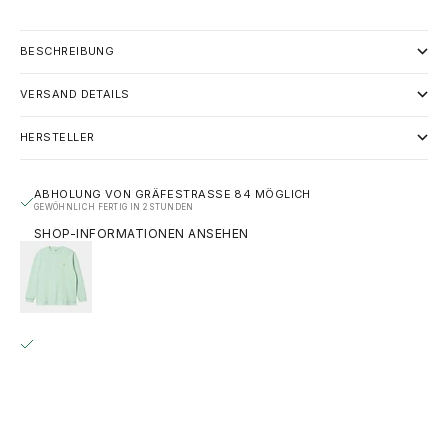
BESCHREIBUNG
VERSAND DETAILS
HERSTELLER
ABHOLUNG VON GRÄFESTRASSE 84 MÖGLICH
GEWÖHNLICH FERTIG IN 2 STUNDEN
SHOP-INFORMATIONEN ANSEHEN
CARHARTT WIP L/S CHASE T-SHIRT - PALE SPEARMINT /
GOLD
XS
GRÄFESTRASSE 84
ABHOLUNG MÖGLICH, GEWÖHNLICH FERTIG IN 2 STUNDEN
GRÄFESTRASSE 84
10967 BERLIN
DEUTSCHLAND
+493020215445