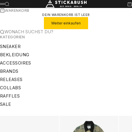
ZUM INHALT SPRINGEN
STICKABUSH
SUCHE
WA
MENÜ
WARENKORB
DEIN WARENKORB IST LEER
Weiter einkaufen
WONACH SUCHST DU?
KATEGORIEN
SNEAKER
BEKLEIDUNG
ACCESSOIRES
BRANDS
RELEASES
COLLABS
RAFFLES
SALE