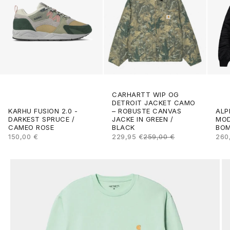
CARHARTT WIP OG
DETROIT JACKET CAMO
ALP
KARHU FUSION 2.0 -
– ROBUSTE CANVAS
MOD
DARKEST SPRUCE /
JACKE IN GREEN /
BOM
CAMEO ROSE
BLACK
ANG
ANGEBOT
ANGEBOT
REGULÄRER PREIS
260
150,00 €
229,95 €
259,00 €