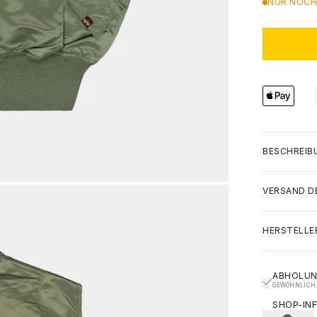
NUR NOCH 
BESCHREIB
VERSAND D
HERSTELLE
ABHOLUN
GEWÖHNLICH 
SHOP-IN