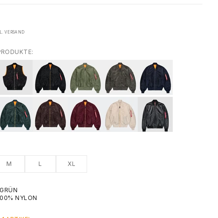
L.
VERSAND
PRODUKTE:
M
L
XL
VGRÜN
100% NYLON