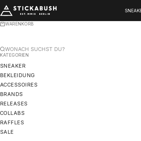
ZUM INHALT SPRINGEN
STICKABUSH
SNEAK
WARENKORB
WONACH SUCHST DU?
KATEGORIEN
SNEAKER
BEKLEIDUNG
ACCESSOIRES
BRANDS
RELEASES
COLLABS
RAFFLES
SALE