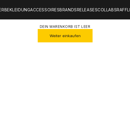
ER
BEKLEIDUNG
ACCESSOIRES
BRANDS
RELEASES
COLLABS
RAFFL
DEIN WARENKORB IST LEER
Weiter einkaufen