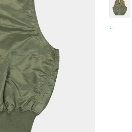
GRÄFESTRAS
ABHOLUN
GRÄFESTRAS
10967 BERL
DEUTSCHL
+49302021