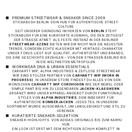
PREMIUM STREETWEAR & SNEAKER SINCE 2009
STICKABUSH BERLIN: DEIN HUB FÜR AUTHENTISCHE STREET-
CULTURE
SEIT UNSERER GRÜNDUNG IM HERZEN VON
BERLIN
STEHT
STICKABUSH FÜR EINE KURATIERTE AUSWAHL, DIE DEN ZEITGEIST
DER STRASSE ATMET. ALS FESTE INSTANZ IN DER BERLINER
STREETWEAR-SZENE
BIETEN WIR DIR NICHT NUR DIE NEUESTEN
TRENDS, SONDERN ECHTE KLASSIKER MIT HERITAGE-CHARAKTER.
UNSER FOKUS LIEGT AUF QUALITÄT, AUTHENTIZITÄT UND BRANDS,
DIE EINE GESCHICHTE ERZÄHLEN – VON DEN STRASSEN BERLINS BIS I
N DIE WELTWEITEN METROPOLEN.
WORKWEAR DNA & URBAN ESSENTIALS
CARHARTT WIP, ALPHA INDUSTRIES & ZEITLOSE STREETWEAR
WIR SIND STOLZER PARTNER VON
CARHARTT WIP
(WORK IN
PROGRESS)
. IN UNSEREM STORE FINDEST DU ALLES VON DEN
IKONISCHEN
CARHARTT WIP CORDHOSEN
WIE DER NEWEL ODER
SIMPLE PANT BIS HIN ZU LEGENDÄREN
JACKEN-KLASSIKERN
.
ERGÄNZT WIRD UNSER APPAREL-ANGEBOT DURCH FUNKTIONALE
STYLES VON
ALPHA INDUSTRIES
, DEM INBEGRIFF FÜR
AUTHENTISCHE
BOMBERJACKEN
. JEDES TEIL IN UNSEREM
SORTIMENT WURDE AUSGEWÄHLT, UM LANGLEBIGKEIT UND STIL ZU
VEREINEN.
KURATIERTE SNEAKER-SELEKTION
SNEAKER-HIGHLIGHTS: VON ADIDAS ORIGINALS BIS ZUM KARHU
HUB
EIN LOOK IST ERST MIT DEM RICHTIGEN SCHUH KOMPLETT. IN