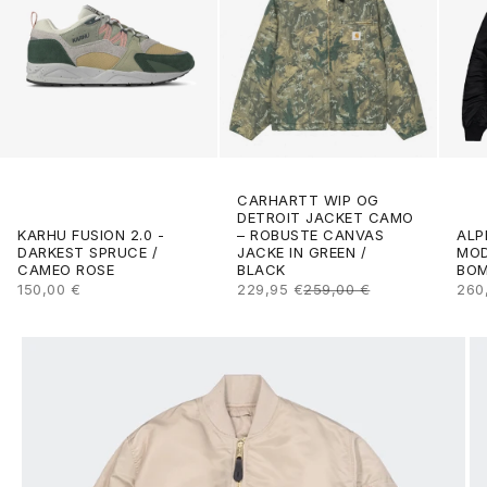
CARHARTT WIP OG
DETROIT JACKET CAMO
ALP
KARHU FUSION 2.0 -
– ROBUSTE CANVAS
MOD
DARKEST SPRUCE /
JACKE IN GREEN /
BOM
CAMEO ROSE
BLACK
ANG
ANGEBOT
ANGEBOT
REGULÄRER PREIS
260
150,00 €
229,95 €
259,00 €