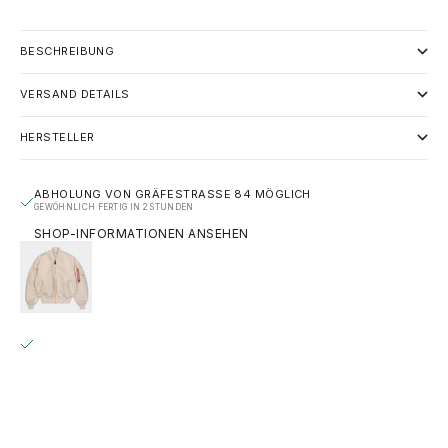
BESCHREIBUNG
VERSAND DETAILS
HERSTELLER
ABHOLUNG VON GRÄFESTRASSE 84 MÖGLICH
GEWÖHNLICH FERTIG IN 2 STUNDEN
SHOP-INFORMATIONEN ANSEHEN
ALPHA INDUSTRIES MA-1 (HERITAGE) BOMBERJACKE -
ORGANIC BEIGE
XL
GRÄFESTRASSE 84
ABHOLUNG MÖGLICH, GEWÖHNLICH FERTIG IN 2 STUNDEN
GRÄFESTRASSE 84
10967 BERLIN
DEUTSCHLAND
+493020215445