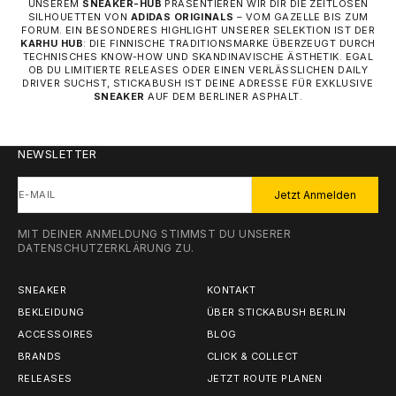
UNSEREM
SNEAKER-HUB
PRÄSENTIEREN WIR DIR DIE ZEITLOSEN
SILHOUETTEN VON
ADIDAS ORIGINALS
– VOM GAZELLE BIS ZUM
FORUM. EIN BESONDERES HIGHLIGHT UNSERER SELEKTION IST DER
KARHU HUB
: DIE FINNISCHE TRADITIONSMARKE ÜBERZEUGT DURCH
TECHNISCHES KNOW-HOW UND SKANDINAVISCHE ÄSTHETIK. EGAL
OB DU LIMITIERTE RELEASES ODER EINEN VERLÄSSLICHEN DAILY
DRIVER SUCHST, STICKABUSH IST DEINE ADRESSE FÜR EXKLUSIVE
SNEAKER
AUF DEM BERLINER ASPHALT.
NEWSLETTER
E-MAIL
Jetzt Anmelden
MIT DEINER ANMELDUNG STIMMST DU UNSERER
DATENSCHUTZERKLÄRUNG
ZU.
SNEAKER
KONTAKT
BEKLEIDUNG
ÜBER STICKABUSH BERLIN
ACCESSOIRES
BLOG
BRANDS
CLICK & COLLECT
RELEASES
JETZT ROUTE PLANEN