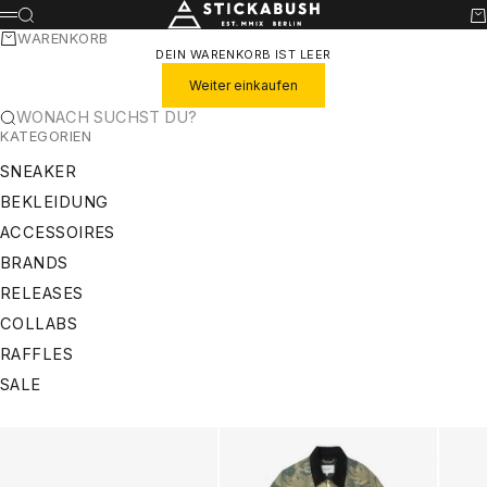
ZUM INHALT SPRINGEN
STICKABUSH
SUCHE
WA
MENÜ
WARENKORB
DEIN WARENKORB IST LEER
Weiter einkaufen
WONACH SUCHST DU?
KATEGORIEN
SNEAKER
BEKLEIDUNG
ACCESSOIRES
BRANDS
RELEASES
COLLABS
RAFFLES
SALE