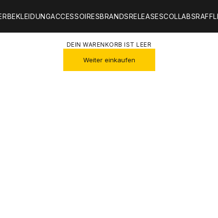
ER
BEKLEIDUNG
ACCESSOIRES
BRANDS
RELEASES
COLLABS
RAFFL
DEIN WARENKORB IST LEER
Weiter einkaufen