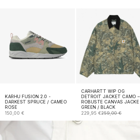
CARHARTT WIP OG
KARHU FUSION 2.0 -
DETROIT JACKET CAMO –
DARKEST SPRUCE / CAMEO
ROBUSTE CANVAS JACKE 
ROSE
GREEN / BLACK
ANGEBOT
ANGEBOT
REGULÄRER PREI
150,00 €
229,95 €
259,00 €