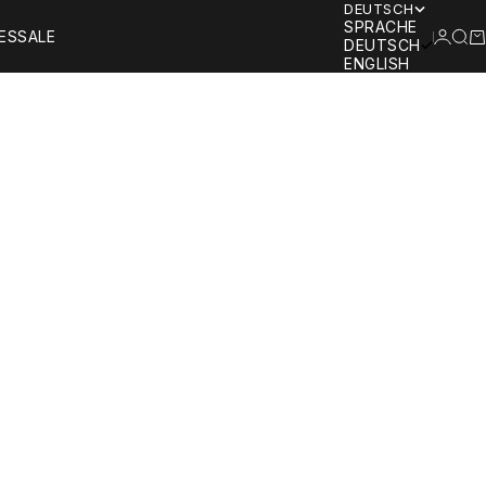
DEUTSCH
SPRACHE
ANMEL
SUC
W
ES
SALE
DEUTSCH
ENGLISH