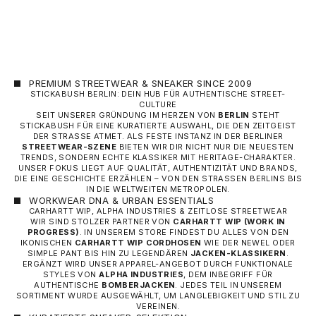
PREMIUM STREETWEAR & SNEAKER SINCE 2009
STICKABUSH BERLIN: DEIN HUB FÜR AUTHENTISCHE STREET-
CULTURE
SEIT UNSERER GRÜNDUNG IM HERZEN VON
BERLIN
STEHT
STICKABUSH FÜR EINE KURATIERTE AUSWAHL, DIE DEN ZEITGEIST
DER STRASSE ATMET. ALS FESTE INSTANZ IN DER BERLINER
STREETWEAR-SZENE
BIETEN WIR DIR NICHT NUR DIE NEUESTEN
TRENDS, SONDERN ECHTE KLASSIKER MIT HERITAGE-CHARAKTER.
UNSER FOKUS LIEGT AUF QUALITÄT, AUTHENTIZITÄT UND BRANDS,
DIE EINE GESCHICHTE ERZÄHLEN – VON DEN STRASSEN BERLINS BIS I
N DIE WELTWEITEN METROPOLEN.
WORKWEAR DNA & URBAN ESSENTIALS
CARHARTT WIP, ALPHA INDUSTRIES & ZEITLOSE STREETWEAR
WIR SIND STOLZER PARTNER VON
CARHARTT WIP
(WORK IN
PROGRESS)
. IN UNSEREM STORE FINDEST DU ALLES VON DEN
IKONISCHEN
CARHARTT WIP CORDHOSEN
WIE DER NEWEL ODER
SIMPLE PANT BIS HIN ZU LEGENDÄREN
JACKEN-KLASSIKERN
.
ERGÄNZT WIRD UNSER APPAREL-ANGEBOT DURCH FUNKTIONALE
STYLES VON
ALPHA INDUSTRIES
, DEM INBEGRIFF FÜR
AUTHENTISCHE
BOMBERJACKEN
. JEDES TEIL IN UNSEREM
SORTIMENT WURDE AUSGEWÄHLT, UM LANGLEBIGKEIT UND STIL ZU
VEREINEN.