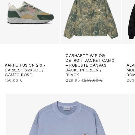
CARHARTT WIP OG
DETROIT JACKET CAMO
ALP
KARHU FUSION 2.0 -
– ROBUSTE CANVAS
MOD
DARKEST SPRUCE /
JACKE IN GREEN /
BOM
CAMEO ROSE
BLACK
ANG
ANGEBOT
ANGEBOT
REGULÄRER PREIS
260
150,00 €
229,95 €
259,00 €