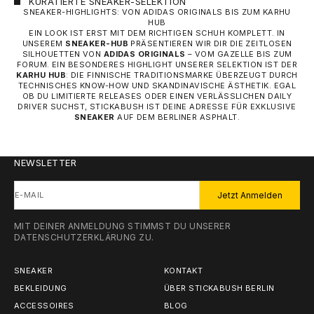
KURATIERTE SNEAKER-SELEKTION
SNEAKER-HIGHLIGHTS: VON ADIDAS ORIGINALS BIS ZUM KARHU
HUB
EIN LOOK IST ERST MIT DEM RICHTIGEN SCHUH KOMPLETT. IN
UNSEREM
SNEAKER-HUB
PRÄSENTIEREN WIR DIR DIE ZEITLOSEN
SILHOUETTEN VON
ADIDAS ORIGINALS
– VOM GAZELLE BIS ZUM
FORUM. EIN BESONDERES HIGHLIGHT UNSERER SELEKTION IST DER
KARHU HUB
: DIE FINNISCHE TRADITIONSMARKE ÜBERZEUGT DURCH
TECHNISCHES KNOW-HOW UND SKANDINAVISCHE ÄSTHETIK. EGAL
OB DU LIMITIERTE RELEASES ODER EINEN VERLÄSSLICHEN DAILY
DRIVER SUCHST, STICKABUSH IST DEINE ADRESSE FÜR EXKLUSIVE
SNEAKER
AUF DEM BERLINER ASPHALT.
NEWSLETTER
E-MAIL
Jetzt Anmelden
MIT DEINER ANMELDUNG STIMMST DU UNSERER
DATENSCHUTZERKLÄRUNG
ZU.
SNEAKER
KONTAKT
BEKLEIDUNG
ÜBER STICKABUSH BERLIN
ACCESSOIRES
BLOG