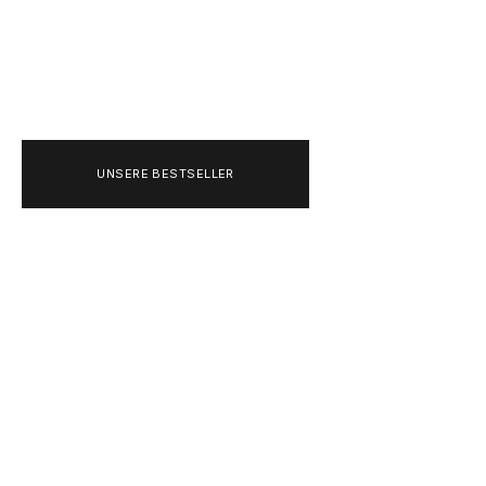
DEUTSCHLAND
+493020215445
UNSERE BESTSELLER
ADIDAS ORIGINALS 