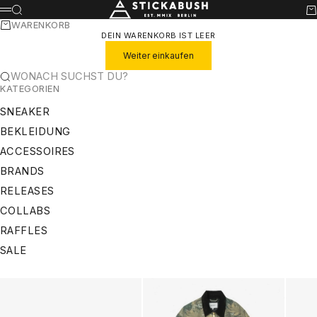
ZUM INHALT SPRINGEN
STICKABUSH
SUCHE
WA
MENÜ
WARENKORB
DEIN WARENKORB IST LEER
Weiter einkaufen
WONACH SUCHST DU?
KATEGORIEN
SNEAKER
BEKLEIDUNG
ACCESSOIRES
BRANDS
RELEASES
COLLABS
RAFFLES
SALE