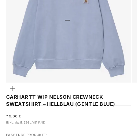
GEHE ZU ELEMENT 1
GEHE ZU ELEMENT 2
Bild
vergrößern
CARHARTT WIP NELSON CREWNECK
SWEATSHIRT – HELLBLAU (GENTLE BLUE)
ANGEBOT
119,00 €
INKL. MWST. ZZGL.
VERSAND
PASSENDE PRODUKTE: