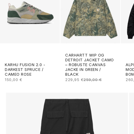
CARHARTT WIP OG
DETROIT JACKET CAMO
ALP
KARHU FUSION 2.0 -
– ROBUSTE CANVAS
MOD
DARKEST SPRUCE /
JACKE IN GREEN /
BOM
CAMEO ROSE
BLACK
ANG
ANGEBOT
ANGEBOT
REGULÄRER PREIS
260
150,00 €
229,95 €
259,00 €