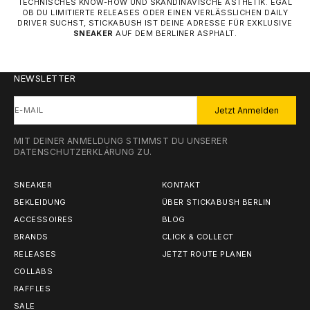
TECHNISCHES KNOW-HOW UND SKANDINAVISCHE ÄSTHETIK. EGAL
OB DU LIMITIERTE RELEASES ODER EINEN VERLÄSSLICHEN DAILY
DRIVER SUCHST, STICKABUSH IST DEINE ADRESSE FÜR EXKLUSIVE
SNEAKER
AUF DEM BERLINER ASPHALT.
NEWSLETTER
E-MAIL
Jetzt Anmelden
MIT DEINER ANMELDUNG STIMMST DU UNSERER
DATENSCHUTZERKLÄRUNG
ZU.
SNEAKER
KONTAKT
BEKLEIDUNG
ÜBER STICKABUSH BERLIN
ACCESSOIRES
BLOG
BRANDS
CLICK & COLLECT
RELEASES
JETZT ROUTE PLANEN
COLLABS
RAFFLES
SALE