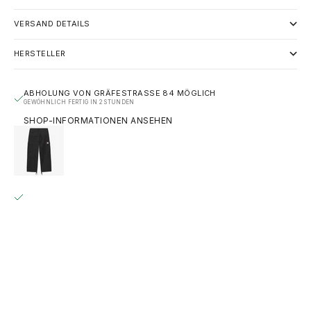
VERSAND DETAILS
HERSTELLER
ABHOLUNG VON GRÄFESTRASSE 84 MÖGLICH
GEWÖHNLICH FERTIG IN 2 STUNDEN
SHOP-INFORMATIONEN ANSEHEN
CARHARTT WIP KADE CARGO PANT – BLACK (GARMENT
DYED)
31
GRÄFESTRASSE 84
ABHOLUNG MÖGLICH, GEWÖHNLICH FERTIG IN 2 STUNDEN
GRÄFESTRASSE 84
10967 BERLIN
DEUTSCHLAND
+493020215445