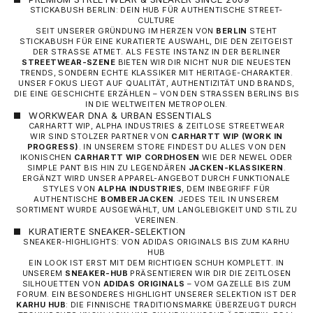
STICKABUSH BERLIN: DEIN HUB FÜR AUTHENTISCHE STREET-
CULTURE
SEIT UNSERER GRÜNDUNG IM HERZEN VON
BERLIN
STEHT
STICKABUSH FÜR EINE KURATIERTE AUSWAHL, DIE DEN ZEITGEIST
DER STRASSE ATMET. ALS FESTE INSTANZ IN DER BERLINER
STREETWEAR-SZENE
BIETEN WIR DIR NICHT NUR DIE NEUESTEN
TRENDS, SONDERN ECHTE KLASSIKER MIT HERITAGE-CHARAKTER.
UNSER FOKUS LIEGT AUF QUALITÄT, AUTHENTIZITÄT UND BRANDS,
DIE EINE GESCHICHTE ERZÄHLEN – VON DEN STRASSEN BERLINS BIS I
N DIE WELTWEITEN METROPOLEN.
WORKWEAR DNA & URBAN ESSENTIALS
CARHARTT WIP, ALPHA INDUSTRIES & ZEITLOSE STREETWEAR
WIR SIND STOLZER PARTNER VON
CARHARTT WIP
(WORK IN
PROGRESS)
. IN UNSEREM STORE FINDEST DU ALLES VON DEN
IKONISCHEN
CARHARTT WIP CORDHOSEN
WIE DER NEWEL ODER
SIMPLE PANT BIS HIN ZU LEGENDÄREN
JACKEN-KLASSIKERN
.
ERGÄNZT WIRD UNSER APPAREL-ANGEBOT DURCH FUNKTIONALE
STYLES VON
ALPHA INDUSTRIES
, DEM INBEGRIFF FÜR
AUTHENTISCHE
BOMBERJACKEN
. JEDES TEIL IN UNSEREM
SORTIMENT WURDE AUSGEWÄHLT, UM LANGLEBIGKEIT UND STIL ZU
VEREINEN.
KURATIERTE SNEAKER-SELEKTION
SNEAKER-HIGHLIGHTS: VON ADIDAS ORIGINALS BIS ZUM KARHU
HUB
EIN LOOK IST ERST MIT DEM RICHTIGEN SCHUH KOMPLETT. IN
UNSEREM
SNEAKER-HUB
PRÄSENTIEREN WIR DIR DIE ZEITLOSEN
SILHOUETTEN VON
ADIDAS ORIGINALS
– VOM GAZELLE BIS ZUM
FORUM. EIN BESONDERES HIGHLIGHT UNSERER SELEKTION IST DER
KARHU HUB
: DIE FINNISCHE TRADITIONSMARKE ÜBERZEUGT DURCH