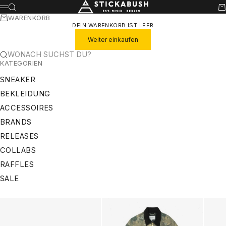
ZUM INHALT SPRINGEN
STICKABUSH
SUCHE
WA
MENÜ
WARENKORB
DEIN WARENKORB IST LEER
Weiter einkaufen
WONACH SUCHST DU?
KATEGORIEN
SNEAKER
BEKLEIDUNG
ACCESSOIRES
BRANDS
RELEASES
COLLABS
RAFFLES
SALE