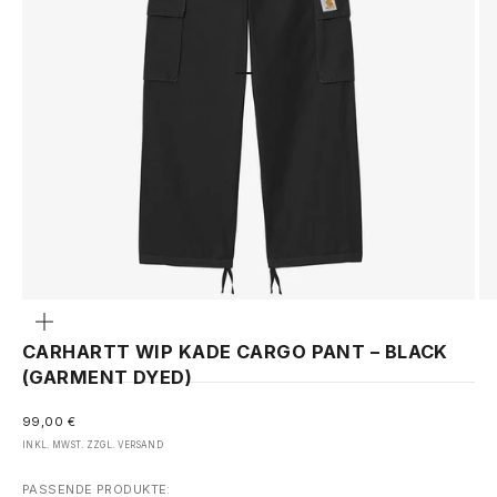
GEHE ZU ELEMENT 1
GEHE ZU ELEMENT 2
Bild
vergrößern
CARHARTT WIP KADE CARGO PANT – BLACK
(GARMENT DYED)
ANGEBOT
99,00 €
INKL. MWST. ZZGL.
VERSAND
PASSENDE PRODUKTE: