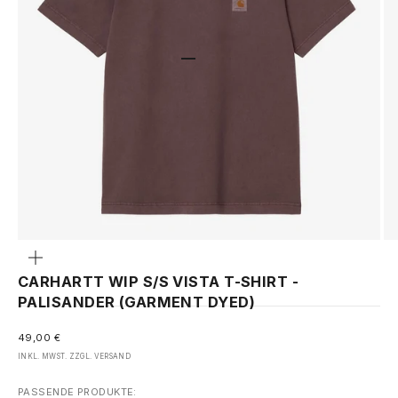
GEHE ZU ELEMENT 1
GEHE ZU ELEMENT 2
GEHE ZU ELEMENT 3
GEHE ZU ELEMENT 4
Bild
vergrößern
CARHARTT WIP S/S VISTA T-SHIRT -
PALISANDER (GARMENT DYED)
ANGEBOT
49,00 €
INKL. MWST. ZZGL.
VERSAND
PASSENDE PRODUKTE: