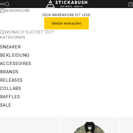
ZUM INHALT SPRINGEN
STICKABUSH
SUCHE
WA
MENÜ
WARENKORB
DEIN WARENKORB IST LEER
Weiter einkaufen
WONACH SUCHST DU?
KATEGORIEN
SNEAKER
BEKLEIDUNG
ACCESSOIRES
BRANDS
RELEASES
COLLABS
RAFFLES
SALE