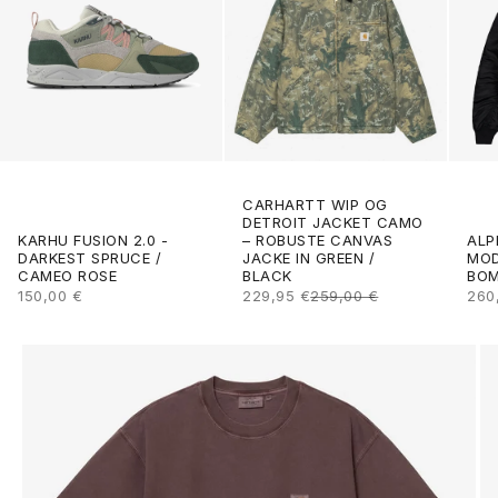
CARHARTT WIP OG
DETROIT JACKET CAMO
ALP
KARHU FUSION 2.0 -
– ROBUSTE CANVAS
MOD
DARKEST SPRUCE /
JACKE IN GREEN /
BOM
CAMEO ROSE
BLACK
ANG
ANGEBOT
ANGEBOT
REGULÄRER PREIS
260
150,00 €
229,95 €
259,00 €