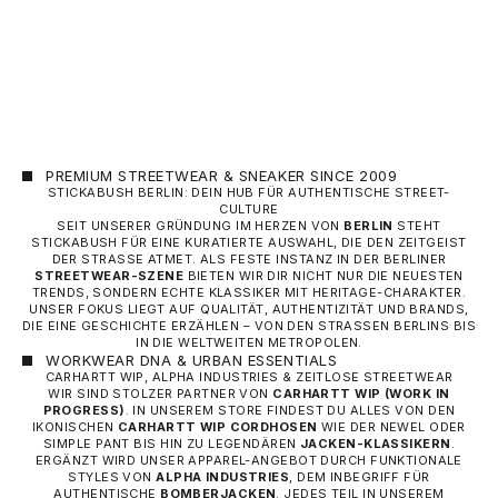
FUSSBALL-HOSE)
ANGEBOT
60,00 €
PREMIUM STREETWEAR & SNEAKER SINCE 2009
STICKABUSH BERLIN: DEIN HUB FÜR AUTHENTISCHE STREET-
CULTURE
SEIT UNSERER GRÜNDUNG IM HERZEN VON
BERLIN
STEHT
STICKABUSH FÜR EINE KURATIERTE AUSWAHL, DIE DEN ZEITGEIST
DER STRASSE ATMET. ALS FESTE INSTANZ IN DER BERLINER
STREETWEAR-SZENE
BIETEN WIR DIR NICHT NUR DIE NEUESTEN
TRENDS, SONDERN ECHTE KLASSIKER MIT HERITAGE-CHARAKTER.
UNSER FOKUS LIEGT AUF QUALITÄT, AUTHENTIZITÄT UND BRANDS,
DIE EINE GESCHICHTE ERZÄHLEN – VON DEN STRASSEN BERLINS BIS I
N DIE WELTWEITEN METROPOLEN.
WORKWEAR DNA & URBAN ESSENTIALS
CARHARTT WIP, ALPHA INDUSTRIES & ZEITLOSE STREETWEAR
WIR SIND STOLZER PARTNER VON
CARHARTT WIP
(WORK IN
PROGRESS)
. IN UNSEREM STORE FINDEST DU ALLES VON DEN
IKONISCHEN
CARHARTT WIP CORDHOSEN
WIE DER NEWEL ODER
SIMPLE PANT BIS HIN ZU LEGENDÄREN
JACKEN-KLASSIKERN
.
ERGÄNZT WIRD UNSER APPAREL-ANGEBOT DURCH FUNKTIONALE
STYLES VON
ALPHA INDUSTRIES
, DEM INBEGRIFF FÜR
AUTHENTISCHE
BOMBERJACKEN
. JEDES TEIL IN UNSEREM