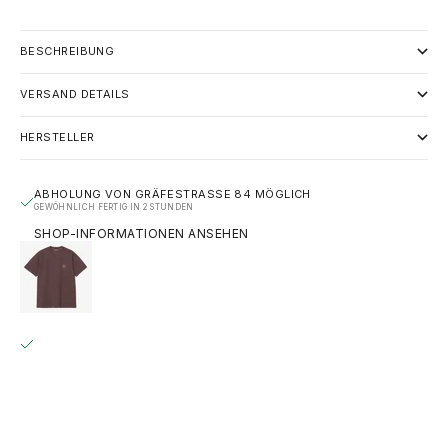
BESCHREIBUNG
VERSAND DETAILS
HERSTELLER
ABHOLUNG VON GRÄFESTRASSE 84 MÖGLICH
GEWÖHNLICH FERTIG IN 2 STUNDEN
SHOP-INFORMATIONEN ANSEHEN
CARHARTT WIP S/S VISTA T-SHIRT - PALISANDER
(GARMENT DYED)
S
GRÄFESTRASSE 84
ABHOLUNG MÖGLICH, GEWÖHNLICH FERTIG IN 2 STUNDEN
GRÄFESTRASSE 84
10967 BERLIN
DEUTSCHLAND
+493020215445