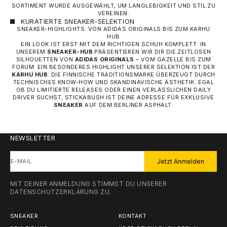
SORTIMENT WURDE AUSGEWÄHLT, UM LANGLEBIGKEIT UND STIL ZU
VEREINEN.
KURATIERTE SNEAKER-SELEKTION
SNEAKER-HIGHLIGHTS: VON ADIDAS ORIGINALS BIS ZUM KARHU
HUB
EIN LOOK IST ERST MIT DEM RICHTIGEN SCHUH KOMPLETT. IN
UNSEREM
SNEAKER-HUB
PRÄSENTIEREN WIR DIR DIE ZEITLOSEN
SILHOUETTEN VON
ADIDAS ORIGINALS
– VOM GAZELLE BIS ZUM
FORUM. EIN BESONDERES HIGHLIGHT UNSERER SELEKTION IST DER
KARHU HUB
: DIE FINNISCHE TRADITIONSMARKE ÜBERZEUGT DURCH
TECHNISCHES KNOW-HOW UND SKANDINAVISCHE ÄSTHETIK. EGAL
OB DU LIMITIERTE RELEASES ODER EINEN VERLÄSSLICHEN DAILY
DRIVER SUCHST, STICKABUSH IST DEINE ADRESSE FÜR EXKLUSIVE
SNEAKER
AUF DEM BERLINER ASPHALT.
NEWSLETTER
E-MAIL
Jetzt Anmelden
MIT DEINER ANMELDUNG STIMMST DU UNSERER
DATENSCHUTZERKLÄRUNG
ZU.
SNEAKER
KONTAKT