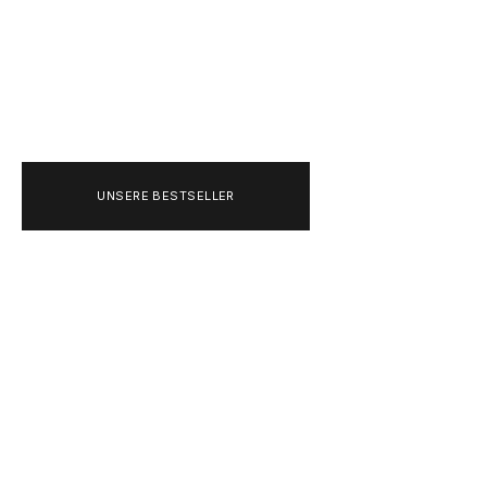
GRÄFESTRASSE 84
10967 BERLIN
DEUTSCHLAND
+493020215445
UNSERE BESTSELLER