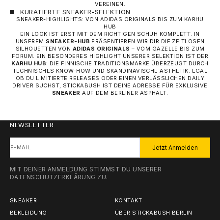
VEREINEN.
KURATIERTE SNEAKER-SELEKTION
SNEAKER-HIGHLIGHTS: VON ADIDAS ORIGINALS BIS ZUM KARHU
HUB
EIN LOOK IST ERST MIT DEM RICHTIGEN SCHUH KOMPLETT. IN
UNSEREM
SNEAKER-HUB
PRÄSENTIEREN WIR DIR DIE ZEITLOSEN
SILHOUETTEN VON
ADIDAS ORIGINALS
– VOM GAZELLE BIS ZUM
FORUM. EIN BESONDERES HIGHLIGHT UNSERER SELEKTION IST DER
KARHU HUB
: DIE FINNISCHE TRADITIONSMARKE ÜBERZEUGT DURCH
TECHNISCHES KNOW-HOW UND SKANDINAVISCHE ÄSTHETIK. EGAL
OB DU LIMITIERTE RELEASES ODER EINEN VERLÄSSLICHEN DAILY
DRIVER SUCHST, STICKABUSH IST DEINE ADRESSE FÜR EXKLUSIVE
SNEAKER
AUF DEM BERLINER ASPHALT.
NEWSLETTER
E-MAIL
Jetzt Anmelden
MIT DEINER ANMELDUNG STIMMST DU UNSERER
DATENSCHUTZERKLÄRUNG
ZU.
SNEAKER
KONTAKT
BEKLEIDUNG
ÜBER STICKABUSH BERLIN