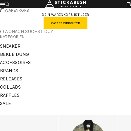
ZUM INHALT SPRINGEN
STICKABUSH
SUCHE
WA
MENÜ
WARENKORB
DEIN WARENKORB IST LEER
Weiter einkaufen
WONACH SUCHST DU?
KATEGORIEN
SNEAKER
BEKLEIDUNG
ACCESSOIRES
BRANDS
RELEASES
COLLABS
RAFFLES
SALE