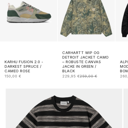
CARHARTT WIP OG
DETROIT JACKET CAMO
ALP
KARHU FUSION 2.0 -
– ROBUSTE CANVAS
MOD
DARKEST SPRUCE /
JACKE IN GREEN /
BOM
CAMEO ROSE
BLACK
ANG
ANGEBOT
ANGEBOT
REGULÄRER PREIS
260
150,00 €
229,95 €
259,00 €