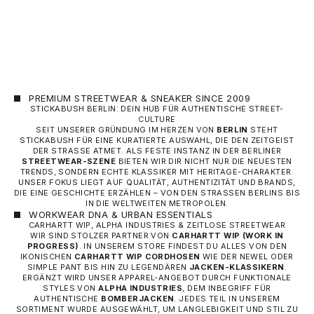
ANGEBOT
60,00 €
PREMIUM STREETWEAR & SNEAKER SINCE 2009
STICKABUSH BERLIN: DEIN HUB FÜR AUTHENTISCHE STREET-
CULTURE
SEIT UNSERER GRÜNDUNG IM HERZEN VON
BERLIN
STEHT
STICKABUSH FÜR EINE KURATIERTE AUSWAHL, DIE DEN ZEITGEIST
DER STRASSE ATMET. ALS FESTE INSTANZ IN DER BERLINER
STREETWEAR-SZENE
BIETEN WIR DIR NICHT NUR DIE NEUESTEN
TRENDS, SONDERN ECHTE KLASSIKER MIT HERITAGE-CHARAKTER.
UNSER FOKUS LIEGT AUF QUALITÄT, AUTHENTIZITÄT UND BRANDS,
DIE EINE GESCHICHTE ERZÄHLEN – VON DEN STRASSEN BERLINS BIS I
N DIE WELTWEITEN METROPOLEN.
WORKWEAR DNA & URBAN ESSENTIALS
CARHARTT WIP, ALPHA INDUSTRIES & ZEITLOSE STREETWEAR
WIR SIND STOLZER PARTNER VON
CARHARTT WIP
(WORK IN
PROGRESS)
. IN UNSEREM STORE FINDEST DU ALLES VON DEN
IKONISCHEN
CARHARTT WIP CORDHOSEN
WIE DER NEWEL ODER
SIMPLE PANT BIS HIN ZU LEGENDÄREN
JACKEN-KLASSIKERN
.
ERGÄNZT WIRD UNSER APPAREL-ANGEBOT DURCH FUNKTIONALE
STYLES VON
ALPHA INDUSTRIES
, DEM INBEGRIFF FÜR
AUTHENTISCHE
BOMBERJACKEN
. JEDES TEIL IN UNSEREM
SORTIMENT WURDE AUSGEWÄHLT, UM LANGLEBIGKEIT UND STIL ZU