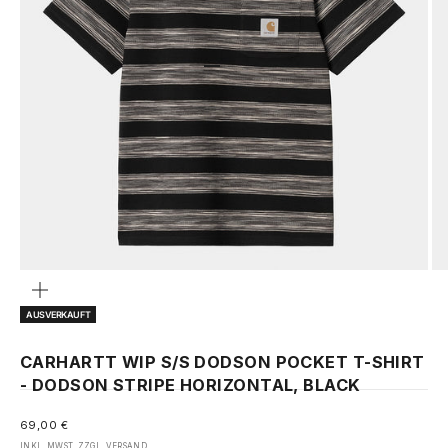
GEHE ZU ELEMENT 1
GEHE ZU ELEMENT 2
GEHE ZU ELEMENT 3
GEHE ZU ELEMENT 4
Bild
vergrößern
AUSVERKAUFT
CARHARTT WIP S/S DODSON POCKET T-SHIRT
- DODSON STRIPE HORIZONTAL, BLACK
ANGEBOT
69,00 €
INKL. MWST. ZZGL.
VERSAND