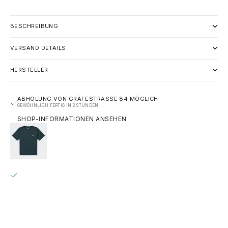
BESCHREIBUNG
VERSAND DETAILS
HERSTELLER
ABHOLUNG VON GRÄFESTRASSE 84 MÖGLICH
GEWÖHNLICH FERTIG IN 2 STUNDEN
SHOP-INFORMATIONEN ANSEHEN
CARHARTT WIP S/S CHASE T-SHIRT - FRASIER / GOLD
S
GRÄFESTRASSE 84
ABHOLUNG MÖGLICH, GEWÖHNLICH FERTIG IN 2 STUNDEN
GRÄFESTRASSE 84
10967 BERLIN
DEUTSCHLAND
+493020215445