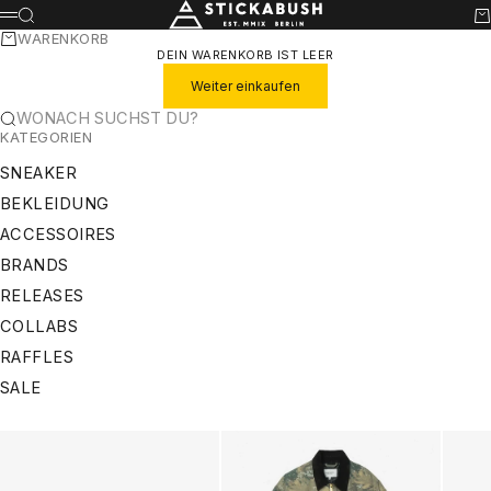
ZUM INHALT SPRINGEN
STICKABUSH
SUCHE
WA
MENÜ
WARENKORB
DEIN WARENKORB IST LEER
Weiter einkaufen
WONACH SUCHST DU?
KATEGORIEN
SNEAKER
BEKLEIDUNG
ACCESSOIRES
BRANDS
RELEASES
COLLABS
RAFFLES
SALE