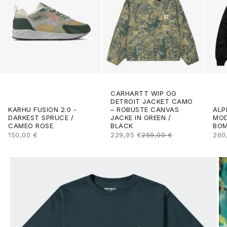
CARHARTT WIP OG
DETROIT JACKET CAMO
ALP
KARHU FUSION 2.0 -
– ROBUSTE CANVAS
MOD
DARKEST SPRUCE /
JACKE IN GREEN /
BOM
CAMEO ROSE
BLACK
ANG
ANGEBOT
ANGEBOT
REGULÄRER PREIS
260
150,00 €
229,95 €
259,00 €