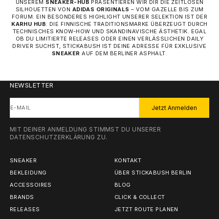
UNSEREM
SNEAKER-HUB
PRÄSENTIEREN WIR DIR DIE ZEITLOSEN
SILHOUETTEN VON
ADIDAS ORIGINALS
– VOM GAZELLE BIS ZUM
FORUM. EIN BESONDERES HIGHLIGHT UNSERER SELEKTION IST DER
KARHU HUB
: DIE FINNISCHE TRADITIONSMARKE ÜBERZEUGT DURCH
TECHNISCHES KNOW-HOW UND SKANDINAVISCHE ÄSTHETIK. EGAL
OB DU LIMITIERTE RELEASES ODER EINEN VERLÄSSLICHEN DAILY
DRIVER SUCHST, STICKABUSH IST DEINE ADRESSE FÜR EXKLUSIVE
SNEAKER
AUF DEM BERLINER ASPHALT.
NEWSLETTER
E-MAIL
Jetzt Anmelden
MIT DEINER ANMELDUNG STIMMST DU UNSERER
DATENSCHUTZERKLÄRUNG
ZU.
SNEAKER
KONTAKT
BEKLEIDUNG
ÜBER STICKABUSH BERLIN
ACCESSOIRES
BLOG
BRANDS
CLICK & COLLECT
RELEASES
JETZT ROUTE PLANEN