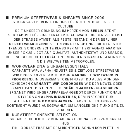
PREMIUM STREETWEAR & SNEAKER SINCE 2009
STICKABUSH BERLIN: DEIN HUB FÜR AUTHENTISCHE STREET-
CULTURE
SEIT UNSERER GRÜNDUNG IM HERZEN VON
BERLIN
STEHT
STICKABUSH FÜR EINE KURATIERTE AUSWAHL, DIE DEN ZEITGEIST
DER STRASSE ATMET. ALS FESTE INSTANZ IN DER BERLINER
STREETWEAR-SZENE
BIETEN WIR DIR NICHT NUR DIE NEUESTEN
TRENDS, SONDERN ECHTE KLASSIKER MIT HERITAGE-CHARAKTER.
UNSER FOKUS LIEGT AUF QUALITÄT, AUTHENTIZITÄT UND BRANDS,
DIE EINE GESCHICHTE ERZÄHLEN – VON DEN STRASSEN BERLINS BIS I
N DIE WELTWEITEN METROPOLEN.
WORKWEAR DNA & URBAN ESSENTIALS
CARHARTT WIP, ALPHA INDUSTRIES & ZEITLOSE STREETWEAR
WIR SIND STOLZER PARTNER VON
CARHARTT WIP
(WORK IN
PROGRESS)
. IN UNSEREM STORE FINDEST DU ALLES VON DEN
IKONISCHEN
CARHARTT WIP CORDHOSEN
WIE DER NEWEL ODER
SIMPLE PANT BIS HIN ZU LEGENDÄREN
JACKEN-KLASSIKERN
.
ERGÄNZT WIRD UNSER APPAREL-ANGEBOT DURCH FUNKTIONALE
STYLES VON
ALPHA INDUSTRIES
, DEM INBEGRIFF FÜR
AUTHENTISCHE
BOMBERJACKEN
. JEDES TEIL IN UNSEREM
SORTIMENT WURDE AUSGEWÄHLT, UM LANGLEBIGKEIT UND STIL ZU
VEREINEN.
KURATIERTE SNEAKER-SELEKTION
SNEAKER-HIGHLIGHTS: VON ADIDAS ORIGINALS BIS ZUM KARHU
HUB
EIN LOOK IST ERST MIT DEM RICHTIGEN SCHUH KOMPLETT. IN