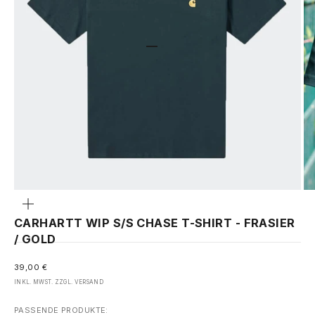
GEHE ZU ELEMENT 1
GEHE ZU ELEMENT 2
GEHE ZU ELEMENT 3
Bild
vergrößern
CARHARTT WIP S/S CHASE T-SHIRT - FRASIER
/ GOLD
ANGEBOT
39,00 €
INKL. MWST. ZZGL.
VERSAND
PASSENDE PRODUKTE: