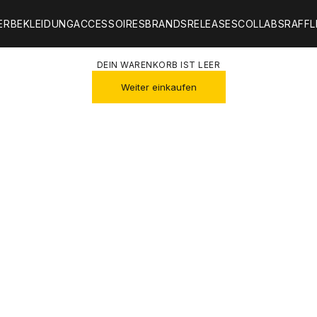
ER
BEKLEIDUNG
ACCESSOIRES
BRANDS
RELEASES
COLLABS
RAFFL
DEIN WARENKORB IST LEER
Weiter einkaufen