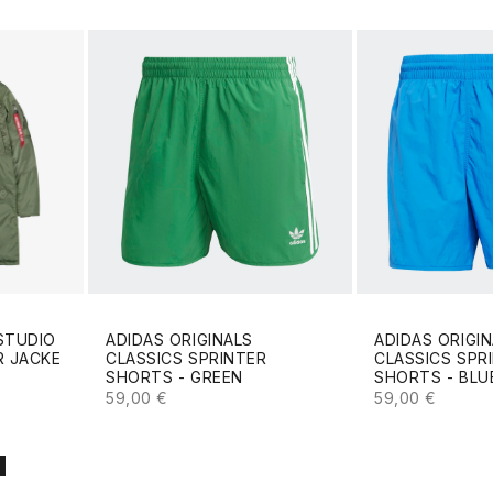
STUDIO
ADIDAS ORIGINALS
ADIDAS ORIGI
R JACKE
CLASSICS SPRINTER
CLASSICS SPR
SHORTS - GREEN
SHORTS - BLU
ANGEBOT
ANGEBOT
59,00 €
59,00 €