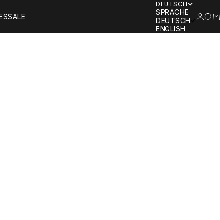
DEUTSCH
SPRACHE
ANMEL
SUC
W
ES
SALE
DEUTSCH
ENGLISH