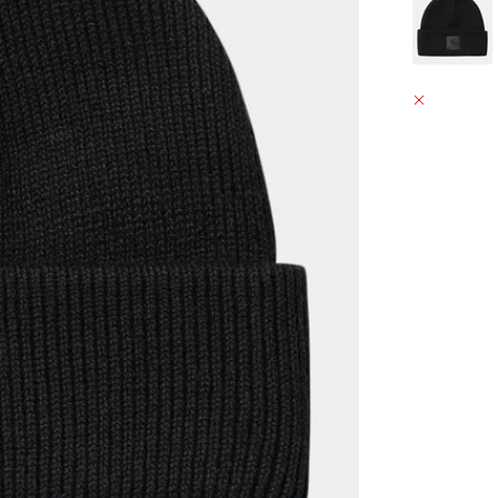
GRÄFESTRAS
ABHOLUN
GRÄFESTRAS
10967 BERL
DEUTSCHL
+49302021