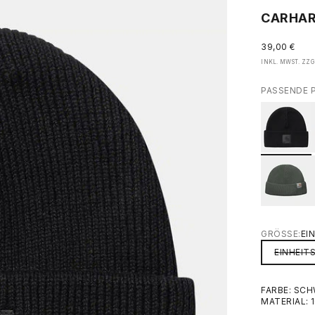
CARHAR
ANGEBOT
39,00 €
INKL. MWST. ZZG
PASSENDE 
GRÖSSE:
EI
EINHEIT
FARBE: SC
MATERIAL: