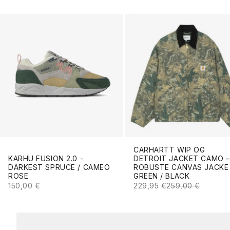
CARHARTT WIP OG
KARHU FUSION 2.0 -
DETROIT JACKET CAMO –
DARKEST SPRUCE / CAMEO
ROBUSTE CANVAS JACKE 
ROSE
GREEN / BLACK
ANGEBOT
ANGEBOT
REGULÄRER PREI
150,00 €
229,95 €
259,00 €