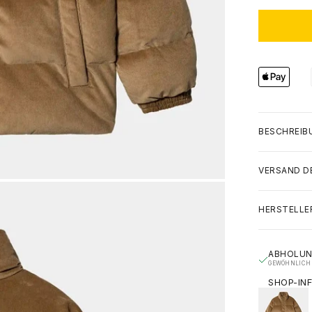
BESCHREIB
VERSAND D
HERSTELLE
ABHOLUN
GEWÖHNLICH 
SHOP-IN