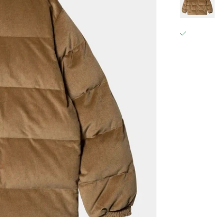
GRÄFESTRAS
ABHOLUN
GRÄFESTRAS
10967 BERL
DEUTSCHL
+49302021