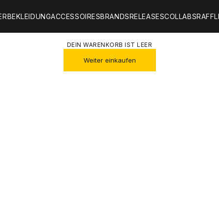
ER
BEKLEIDUNG
ACCESSOIRES
BRANDS
RELEASES
COLLABS
RAFFL
DEIN WARENKORB IST LEER
Weiter einkaufen