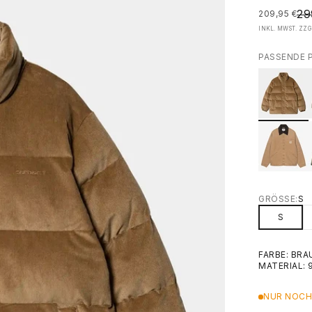
RE
29
ANGEBOT
209,95 €
INKL. MWST. ZZG
PASSENDE 
GRÖSSE:
S
S
FARBE: BRA
MATERIAL:
NUR NOCH 