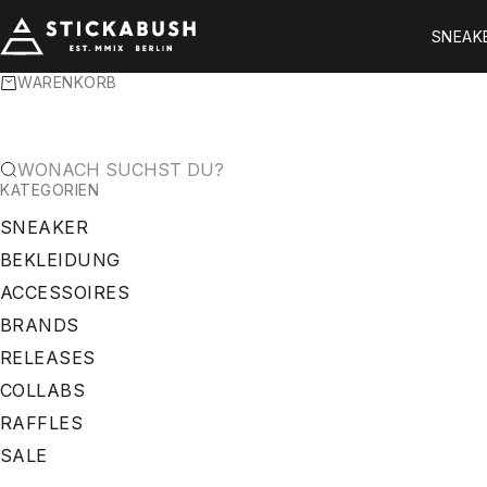
ZUM INHALT SPRINGEN
STICKABUSH
SNEAK
WARENKORB
WONACH SUCHST DU?
KATEGORIEN
SNEAKER
BEKLEIDUNG
ACCESSOIRES
BRANDS
RELEASES
COLLABS
RAFFLES
SALE