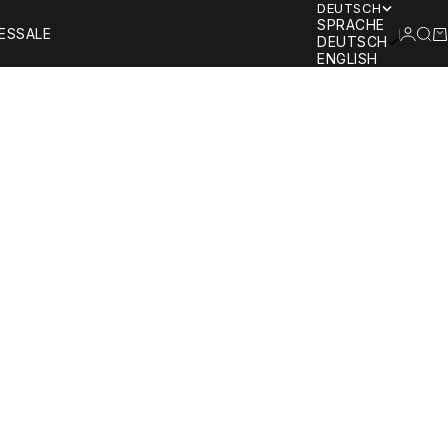
DEUTSCH
SPRACHE
ANMEL
SUC
W
ES
SALE
DEUTSCH
ENGLISH