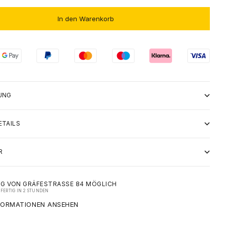
In den Warenkorb
UNG
ETAILS
R
G VON GRÄFESTRASSE 84 MÖGLICH
FERTIG IN 2 STUNDEN
FORMATIONEN ANSEHEN
CARHARTT WIP LAYTON JACKET - JASPER