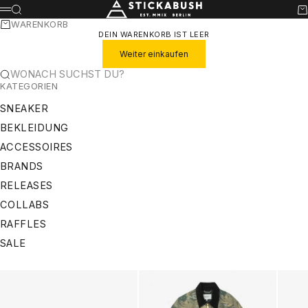
ZUM INHALT SPRINGEN
STICKABUSH
SUCHE
WA
MENÜ
WARENKORB
DEIN WARENKORB IST LEER
Weiter einkaufen
WONACH SUCHST DU?
KATEGORIEN
SNEAKER
BEKLEIDUNG
ACCESSOIRES
BRANDS
RELEASES
COLLABS
RAFFLES
SALE