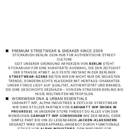
SHORTS – BLAU (RE
FUSSBALL-HOSE)
ANGEBOT
60,00 €
PREMIUM STREETWEAR & SNEAKER SINCE 2009
STICKABUSH BERLIN: DEIN HUB FÜR AUTHENTISCHE STREET-
CULTURE
SEIT UNSERER GRÜNDUNG IM HERZEN VON
BERLIN
STEHT
STICKABUSH FÜR EINE KURATIERTE AUSWAHL, DIE DEN ZEITGEIST
DER STRASSE ATMET. ALS FESTE INSTANZ IN DER BERLINER
STREETWEAR-SZENE
BIETEN WIR DIR NICHT NUR DIE NEUESTEN
TRENDS, SONDERN ECHTE KLASSIKER MIT HERITAGE-CHARAKTER.
UNSER FOKUS LIEGT AUF QUALITÄT, AUTHENTIZITÄT UND BRANDS,
DIE EINE GESCHICHTE ERZÄHLEN – VON DEN STRASSEN BERLINS BIS I
N DIE WELTWEITEN METROPOLEN.
WORKWEAR DNA & URBAN ESSENTIALS
CARHARTT WIP, ALPHA INDUSTRIES & ZEITLOSE STREETWEAR
WIR SIND STOLZER PARTNER VON
CARHARTT WIP
(WORK IN
PROGRESS)
. IN UNSEREM STORE FINDEST DU ALLES VON DEN
IKONISCHEN
CARHARTT WIP CORDHOSEN
WIE DER NEWEL ODER
SIMPLE PANT BIS HIN ZU LEGENDÄREN
JACKEN-KLASSIKERN
.
ERGÄNZT WIRD UNSER APPAREL-ANGEBOT DURCH FUNKTIONALE
STYLES VON
ALPHA INDUSTRIES
, DEM INBEGRIFF FÜR