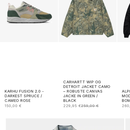
CARHARTT WIP OG
DETROIT JACKET CAMO
ALP
KARHU FUSION 2.0 -
– ROBUSTE CANVAS
MOD
DARKEST SPRUCE /
JACKE IN GREEN /
BOM
CAMEO ROSE
BLACK
ANG
ANGEBOT
ANGEBOT
REGULÄRER PREIS
260
150,00 €
229,95 €
259,00 €