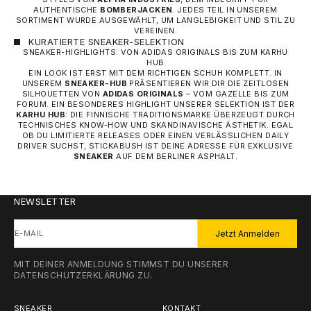
AUTHENTISCHE
BOMBERJACKEN
. JEDES TEIL IN UNSEREM
SORTIMENT WURDE AUSGEWÄHLT, UM LANGLEBIGKEIT UND STIL ZU
VEREINEN.
KURATIERTE SNEAKER-SELEKTION
SNEAKER-HIGHLIGHTS: VON ADIDAS ORIGINALS BIS ZUM KARHU
HUB
EIN LOOK IST ERST MIT DEM RICHTIGEN SCHUH KOMPLETT. IN
UNSEREM
SNEAKER-HUB
PRÄSENTIEREN WIR DIR DIE ZEITLOSEN
SILHOUETTEN VON
ADIDAS ORIGINALS
– VOM GAZELLE BIS ZUM
FORUM. EIN BESONDERES HIGHLIGHT UNSERER SELEKTION IST DER
KARHU HUB
: DIE FINNISCHE TRADITIONSMARKE ÜBERZEUGT DURCH
TECHNISCHES KNOW-HOW UND SKANDINAVISCHE ÄSTHETIK. EGAL
OB DU LIMITIERTE RELEASES ODER EINEN VERLÄSSLICHEN DAILY
DRIVER SUCHST, STICKABUSH IST DEINE ADRESSE FÜR EXKLUSIVE
SNEAKER
AUF DEM BERLINER ASPHALT.
NEWSLETTER
E-MAIL
Jetzt Anmelden
MIT DEINER ANMELDUNG STIMMST DU UNSERER
DATENSCHUTZERKLÄRUNG
ZU.
SNEAKER
KONTAKT