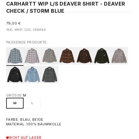
CARHARTT WIP L/S DEAVER SHIRT - DEAVER
CHECK / STORM BLUE
ANGEBOT
79,00 €
INKL. MWST. ZZGL.
VERSAND
PASSENDE PRODUKTE:
GRÖSSE:
M
M
L
FARBE: BLAU, BEIGE
MATERIAL: 100% BAUMWOLLE
NICHT AUF LAGER