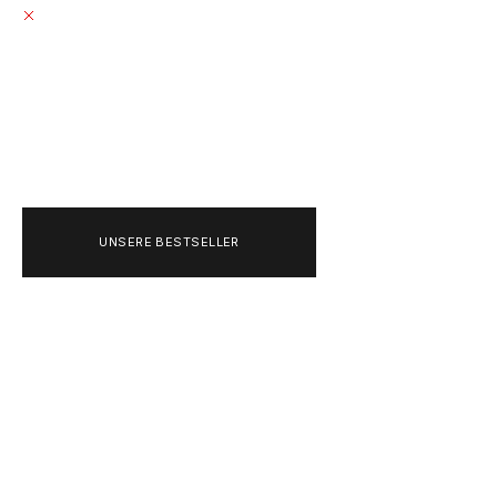
ABHOLUNG MOMENTAN NICHT MÖGLICH
GRÄFESTRASSE 84
10967 BERLIN
DEUTSCHLAND
+493020215445
UNSERE BESTSELLER