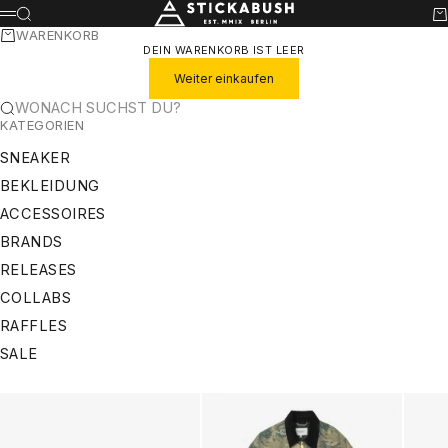
ZUM INHALT SPRINGEN
STICKABUSH
SUCHE
WA
MENÜ
WARENKORB
DEIN WARENKORB IST LEER
Weiter einkaufen
WONACH SUCHST DU?
KATEGORIEN
SNEAKER
BEKLEIDUNG
ACCESSOIRES
BRANDS
RELEASES
COLLABS
RAFFLES
SALE