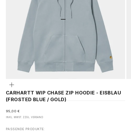
GEHE ZU ELEMENT 1
GEHE ZU ELEMENT 2
GEHE ZU ELEMENT 3
Bild
vergrößern
CARHARTT WIP CHASE ZIP HOODIE - EISBLAU
(FROSTED BLUE / GOLD)
ANGEBOT
95,00 €
INKL. MWST. ZZGL.
VERSAND
PASSENDE PRODUKTE: