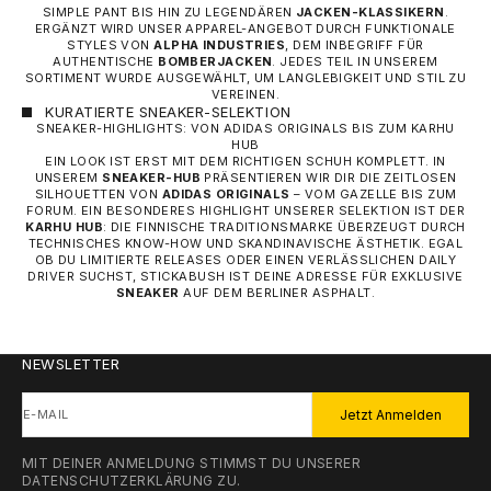
SIMPLE PANT BIS HIN ZU LEGENDÄREN
JACKEN-KLASSIKERN
.
ERGÄNZT WIRD UNSER APPAREL-ANGEBOT DURCH FUNKTIONALE
STYLES VON
ALPHA INDUSTRIES
, DEM INBEGRIFF FÜR
AUTHENTISCHE
BOMBERJACKEN
. JEDES TEIL IN UNSEREM
SORTIMENT WURDE AUSGEWÄHLT, UM LANGLEBIGKEIT UND STIL ZU
VEREINEN.
KURATIERTE SNEAKER-SELEKTION
SNEAKER-HIGHLIGHTS: VON ADIDAS ORIGINALS BIS ZUM KARHU
HUB
EIN LOOK IST ERST MIT DEM RICHTIGEN SCHUH KOMPLETT. IN
UNSEREM
SNEAKER-HUB
PRÄSENTIEREN WIR DIR DIE ZEITLOSEN
SILHOUETTEN VON
ADIDAS ORIGINALS
– VOM GAZELLE BIS ZUM
FORUM. EIN BESONDERES HIGHLIGHT UNSERER SELEKTION IST DER
KARHU HUB
: DIE FINNISCHE TRADITIONSMARKE ÜBERZEUGT DURCH
TECHNISCHES KNOW-HOW UND SKANDINAVISCHE ÄSTHETIK. EGAL
OB DU LIMITIERTE RELEASES ODER EINEN VERLÄSSLICHEN DAILY
DRIVER SUCHST, STICKABUSH IST DEINE ADRESSE FÜR EXKLUSIVE
SNEAKER
AUF DEM BERLINER ASPHALT.
NEWSLETTER
E-MAIL
Jetzt Anmelden
MIT DEINER ANMELDUNG STIMMST DU UNSERER
DATENSCHUTZERKLÄRUNG
ZU.