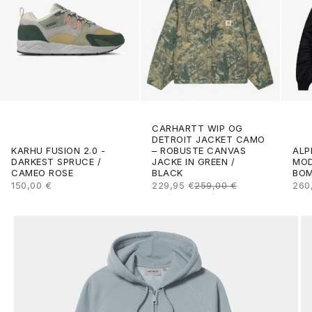
CARHARTT WIP OG
DETROIT JACKET CAMO
ALP
KARHU FUSION 2.0 -
– ROBUSTE CANVAS
MOD
DARKEST SPRUCE /
JACKE IN GREEN /
BOM
CAMEO ROSE
BLACK
ANG
ANGEBOT
ANGEBOT
REGULÄRER PREIS
260
150,00 €
229,95 €
259,00 €