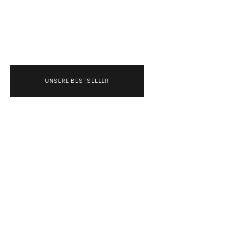
DEUTSCHLAND
+493020215445
UNSERE BESTSELLER