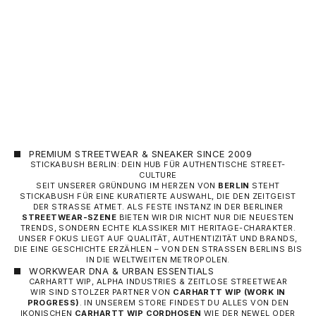
ADIDAS ORIGINALS D
SHORTS – BLAU (RE
FUSSBALL-HOSE)
ANGEBOT
60,00 €
PREMIUM STREETWEAR & SNEAKER SINCE 2009
STICKABUSH BERLIN: DEIN HUB FÜR AUTHENTISCHE STREET-
CULTURE
SEIT UNSERER GRÜNDUNG IM HERZEN VON
BERLIN
STEHT
STICKABUSH FÜR EINE KURATIERTE AUSWAHL, DIE DEN ZEITGEIST
DER STRASSE ATMET. ALS FESTE INSTANZ IN DER BERLINER
STREETWEAR-SZENE
BIETEN WIR DIR NICHT NUR DIE NEUESTEN
TRENDS, SONDERN ECHTE KLASSIKER MIT HERITAGE-CHARAKTER.
UNSER FOKUS LIEGT AUF QUALITÄT, AUTHENTIZITÄT UND BRANDS,
DIE EINE GESCHICHTE ERZÄHLEN – VON DEN STRASSEN BERLINS BIS I
N DIE WELTWEITEN METROPOLEN.
WORKWEAR DNA & URBAN ESSENTIALS
CARHARTT WIP, ALPHA INDUSTRIES & ZEITLOSE STREETWEAR
WIR SIND STOLZER PARTNER VON
CARHARTT WIP
(WORK IN
PROGRESS)
. IN UNSEREM STORE FINDEST DU ALLES VON DEN
IKONISCHEN
CARHARTT WIP CORDHOSEN
WIE DER NEWEL ODER