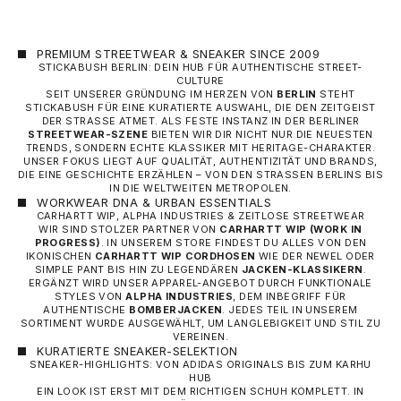
PREMIUM STREETWEAR & SNEAKER SINCE 2009
STICKABUSH BERLIN: DEIN HUB FÜR AUTHENTISCHE STREET-
CULTURE
SEIT UNSERER GRÜNDUNG IM HERZEN VON
BERLIN
STEHT
STICKABUSH FÜR EINE KURATIERTE AUSWAHL, DIE DEN ZEITGEIST
DER STRASSE ATMET. ALS FESTE INSTANZ IN DER BERLINER
STREETWEAR-SZENE
BIETEN WIR DIR NICHT NUR DIE NEUESTEN
TRENDS, SONDERN ECHTE KLASSIKER MIT HERITAGE-CHARAKTER.
UNSER FOKUS LIEGT AUF QUALITÄT, AUTHENTIZITÄT UND BRANDS,
DIE EINE GESCHICHTE ERZÄHLEN – VON DEN STRASSEN BERLINS BIS I
N DIE WELTWEITEN METROPOLEN.
WORKWEAR DNA & URBAN ESSENTIALS
CARHARTT WIP, ALPHA INDUSTRIES & ZEITLOSE STREETWEAR
WIR SIND STOLZER PARTNER VON
CARHARTT WIP
(WORK IN
PROGRESS)
. IN UNSEREM STORE FINDEST DU ALLES VON DEN
IKONISCHEN
CARHARTT WIP CORDHOSEN
WIE DER NEWEL ODER
SIMPLE PANT BIS HIN ZU LEGENDÄREN
JACKEN-KLASSIKERN
.
ERGÄNZT WIRD UNSER APPAREL-ANGEBOT DURCH FUNKTIONALE
STYLES VON
ALPHA INDUSTRIES
, DEM INBEGRIFF FÜR
AUTHENTISCHE
BOMBERJACKEN
. JEDES TEIL IN UNSEREM
SORTIMENT WURDE AUSGEWÄHLT, UM LANGLEBIGKEIT UND STIL ZU
VEREINEN.
KURATIERTE SNEAKER-SELEKTION
SNEAKER-HIGHLIGHTS: VON ADIDAS ORIGINALS BIS ZUM KARHU
HUB
EIN LOOK IST ERST MIT DEM RICHTIGEN SCHUH KOMPLETT. IN