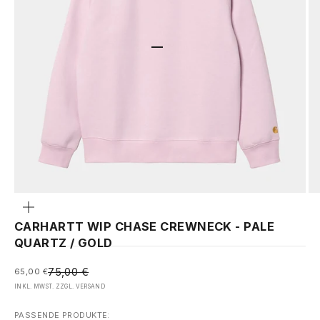
GEHE ZU ELEMENT 1
GEHE ZU ELEMENT 2
Bild
vergrößern
CARHARTT WIP CHASE CREWNECK - PALE
QUARTZ / GOLD
REGULÄRER PREIS
ANGEBOT
75,00 €
65,00 €
INKL. MWST. ZZGL.
VERSAND
PASSENDE PRODUKTE: