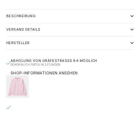
BESCHREIBUNG
VERSAND DETAILS
HERSTELLER
ABHOLUNG VON GRÄFESTRASSE 84 MÖGLICH
GEWÖHNLICH FERTIG IN 2 STUNDEN
SHOP-INFORMATIONEN ANSEHEN
CARHARTT WIP CHASE CREWNECK - PALE QUARTZ /
GOLD
M
GRÄFESTRASSE 84
ABHOLUNG MÖGLICH, GEWÖHNLICH FERTIG IN 2 STUNDEN
GRÄFESTRASSE 84
10967 BERLIN
DEUTSCHLAND
+493020215445