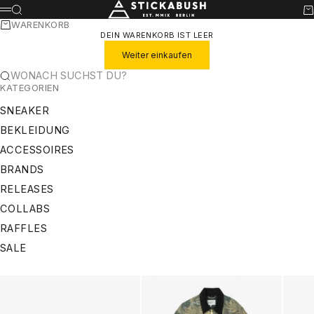
ZUM INHALT SPRINGEN
STICKABUSH
SUCHE
WA
MENÜ
WARENKORB
DEIN WARENKORB IST LEER
Weiter einkaufen
WONACH SUCHST DU?
KATEGORIEN
SNEAKER
BEKLEIDUNG
ACCESSOIRES
BRANDS
RELEASES
COLLABS
RAFFLES
SALE