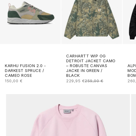
CARHARTT WIP OG
DETROIT JACKET CAMO
ALP
KARHU FUSION 2.0 -
– ROBUSTE CANVAS
MOD
DARKEST SPRUCE /
JACKE IN GREEN /
BOM
CAMEO ROSE
BLACK
ANG
ANGEBOT
ANGEBOT
REGULÄRER PREIS
260
150,00 €
229,95 €
259,00 €