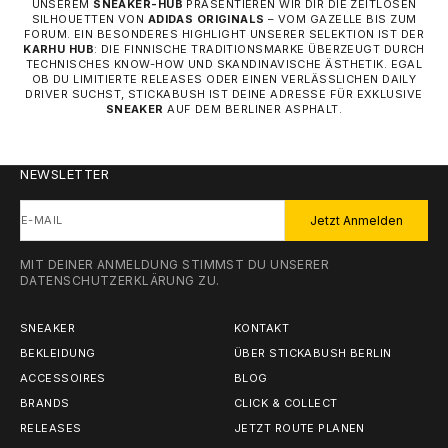
UNSEREM
SNEAKER-HUB
PRÄSENTIEREN WIR DIR DIE ZEITLOSEN
SILHOUETTEN VON
ADIDAS ORIGINALS
– VOM GAZELLE BIS ZUM
FORUM. EIN BESONDERES HIGHLIGHT UNSERER SELEKTION IST DER
KARHU HUB
: DIE FINNISCHE TRADITIONSMARKE ÜBERZEUGT DURCH
TECHNISCHES KNOW-HOW UND SKANDINAVISCHE ÄSTHETIK. EGAL
OB DU LIMITIERTE RELEASES ODER EINEN VERLÄSSLICHEN DAILY
DRIVER SUCHST, STICKABUSH IST DEINE ADRESSE FÜR EXKLUSIVE
SNEAKER
AUF DEM BERLINER ASPHALT.
NEWSLETTER
E-MAIL
Jetzt Anmelden
MIT DEINER ANMELDUNG STIMMST DU UNSERER
DATENSCHUTZERKLÄRUNG
ZU.
SNEAKER
KONTAKT
BEKLEIDUNG
ÜBER STICKABUSH BERLIN
ACCESSOIRES
BLOG
BRANDS
CLICK & COLLECT
RELEASES
JETZT ROUTE PLANEN