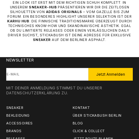
EIN LOOK IST ERST MIT DEM RICHTIGEN SCHUH KOMPLETT. IN
UNSEREM
SNEAKER-HUB
PRÄSENTIEREN WIR DIR DIE ZEITLOSEN
SILHOUETTEN VON
ADIDAS ORIGINALS
– VOM GAZELLE BIS ZUM
FORUM. EIN BESONDERES HIGHLIGHT UNSERER SELEKTION IST DER
KARHU HUB
: DIE FINNISCHE TRADITIONSMARKE ÜBERZEUGT DURCH
TECHNISCHES KNOW-HOW UND SKANDINAVISCHE ÄSTHETIK. EGAL
OB DU LIMITIERTE RELEASES ODER EINEN VERLÄSSLICHEN DAILY
DRIVER SUCHST, STICKABUSH IST DEINE ADRESSE FÜR EXKLUSIVE
SNEAKER
AUF DEM BERLINER ASPHALT.
NEWSLETTER
E-MAIL
Jetzt Anmelden
MIT DEINER ANMELDUNG STIMMST DU UNSERER
DATENSCHUTZERKLÄRUNG
ZU.
SNEAKER
KONTAKT
BEKLEIDUNG
ÜBER STICKABUSH BERLIN
ACCESSOIRES
BLOG
BRANDS
CLICK & COLLECT
RELEASES
JETZT ROUTE PLANEN