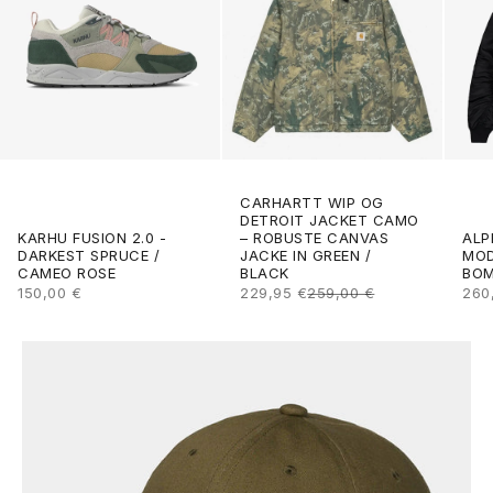
CARHARTT WIP OG
DETROIT JACKET CAMO
ALP
KARHU FUSION 2.0 -
– ROBUSTE CANVAS
MOD
DARKEST SPRUCE /
JACKE IN GREEN /
BOM
CAMEO ROSE
BLACK
ANG
ANGEBOT
ANGEBOT
REGULÄRER PREIS
260
150,00 €
229,95 €
259,00 €