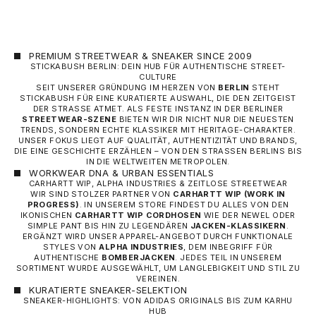
PREMIUM STREETWEAR & SNEAKER SINCE 2009
STICKABUSH BERLIN: DEIN HUB FÜR AUTHENTISCHE STREET-
CULTURE
SEIT UNSERER GRÜNDUNG IM HERZEN VON
BERLIN
STEHT
STICKABUSH FÜR EINE KURATIERTE AUSWAHL, DIE DEN ZEITGEIST
DER STRASSE ATMET. ALS FESTE INSTANZ IN DER BERLINER
STREETWEAR-SZENE
BIETEN WIR DIR NICHT NUR DIE NEUESTEN
TRENDS, SONDERN ECHTE KLASSIKER MIT HERITAGE-CHARAKTER.
UNSER FOKUS LIEGT AUF QUALITÄT, AUTHENTIZITÄT UND BRANDS,
DIE EINE GESCHICHTE ERZÄHLEN – VON DEN STRASSEN BERLINS BIS I
N DIE WELTWEITEN METROPOLEN.
WORKWEAR DNA & URBAN ESSENTIALS
CARHARTT WIP, ALPHA INDUSTRIES & ZEITLOSE STREETWEAR
WIR SIND STOLZER PARTNER VON
CARHARTT WIP
(WORK IN
PROGRESS)
. IN UNSEREM STORE FINDEST DU ALLES VON DEN
IKONISCHEN
CARHARTT WIP CORDHOSEN
WIE DER NEWEL ODER
SIMPLE PANT BIS HIN ZU LEGENDÄREN
JACKEN-KLASSIKERN
.
ERGÄNZT WIRD UNSER APPAREL-ANGEBOT DURCH FUNKTIONALE
STYLES VON
ALPHA INDUSTRIES
, DEM INBEGRIFF FÜR
AUTHENTISCHE
BOMBERJACKEN
. JEDES TEIL IN UNSEREM
SORTIMENT WURDE AUSGEWÄHLT, UM LANGLEBIGKEIT UND STIL ZU
VEREINEN.
KURATIERTE SNEAKER-SELEKTION
SNEAKER-HIGHLIGHTS: VON ADIDAS ORIGINALS BIS ZUM KARHU
HUB