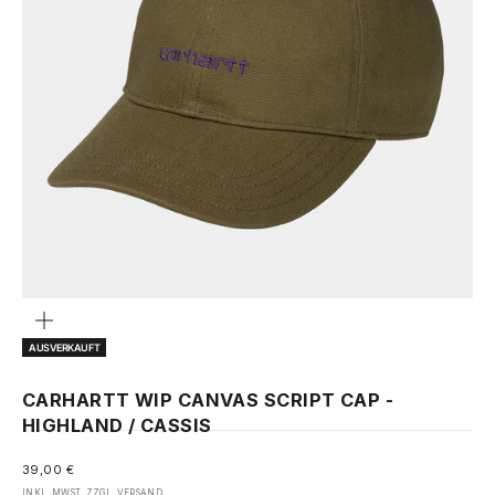
Bild
vergrößern
AUSVERKAUFT
CARHARTT WIP CANVAS SCRIPT CAP -
HIGHLAND / CASSIS
ANGEBOT
39,00 €
INKL. MWST. ZZGL.
VERSAND