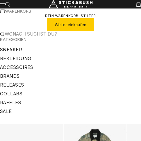
ZUM INHALT SPRINGEN
STICKABUSH
SUCHE
WA
MENÜ
WARENKORB
DEIN WARENKORB IST LEER
Weiter einkaufen
WONACH SUCHST DU?
KATEGORIEN
SNEAKER
BEKLEIDUNG
ACCESSOIRES
BRANDS
RELEASES
COLLABS
RAFFLES
SALE