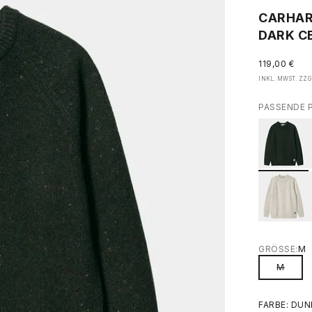
CARHAR
DARK C
ANGEBOT
119,00 €
INKL. MWST. ZZG
PASSENDE 
GRÖSSE:
M
M
FARBE: DU