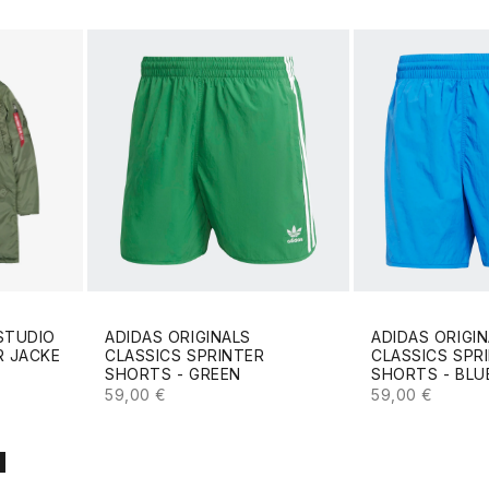
STUDIO
ADIDAS ORIGINALS
ADIDAS ORIGI
R JACKE
CLASSICS SPRINTER
CLASSICS SPR
SHORTS - GREEN
SHORTS - BLU
ANGEBOT
ANGEBOT
59,00 €
59,00 €