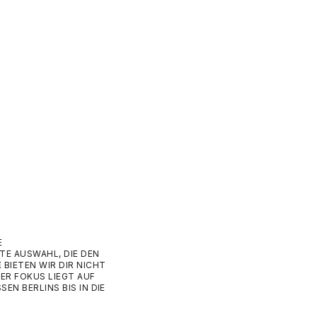
ADIDAS ORIGINALS DEUTSCHLAND OG
A
E
TRAININGSJACKE – OFF WHITE / BLACK
5
(KG5096)
A
ANGEBOT
1
99,00 €
E
TE AUSWAHL, DIE DEN
E
BIETEN WIR DIR NICHT
ER FOKUS LIEGT AUF
 BERLINS BIS IN DIE W