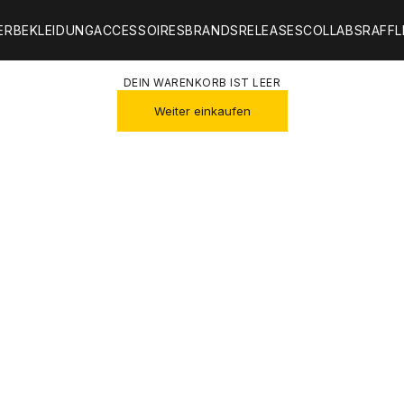
ER
BEKLEIDUNG
ACCESSOIRES
BRANDS
RELEASES
COLLABS
RAFFL
DEIN WARENKORB IST LEER
Weiter einkaufen