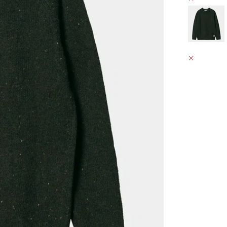
GRÄFESTRAS
ABHOLUN
GRÄFESTRAS
10967 BERL
DEUTSCHL
+49302021