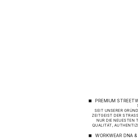
ADIDAS OR
BLAU (RET
ANGEBOT
60,00 €
PREMIUM STREETW
SEIT UNSERER GRÜN
ZEITGEIST DER STRASS
NUR DIE NEUESTEN 
QUALITÄT, AUTHENTIZI
WORKWEAR DNA & 