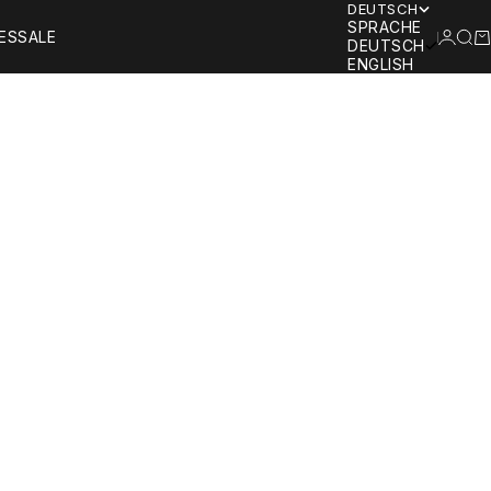
DEUTSCH
SPRACHE
ANMEL
SUC
W
ES
SALE
DEUTSCH
ENGLISH