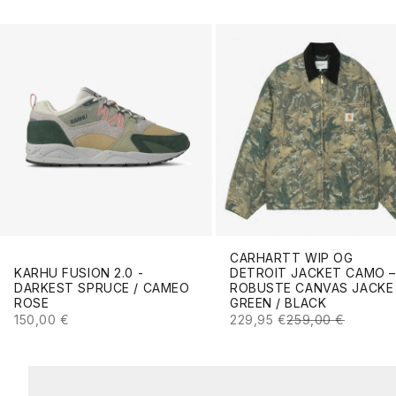
CARHARTT WIP OG
KARHU FUSION 2.0 -
DETROIT JACKET CAMO –
DARKEST SPRUCE / CAMEO
ROBUSTE CANVAS JACKE 
ROSE
GREEN / BLACK
ANGEBOT
ANGEBOT
REGULÄRER PREI
150,00 €
229,95 €
259,00 €