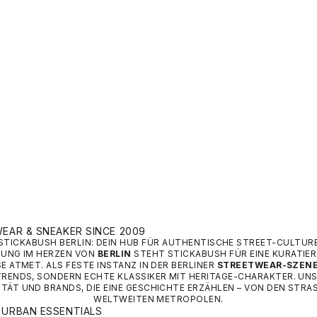
IGINALS DFB OG SHORTS –
ADIDAS DFB GERMANY HOM
RO FUSSBALL-HOSE)
AUTHENTIC JERSEY
ANGEBOT
150,00 €
EAR & SNEAKER SINCE 2009
STICKABUSH BERLIN: DEIN HUB FÜR AUTHENTISCHE STREET-CULTUR
DUNG IM HERZEN VON
BERLIN
STEHT STICKABUSH FÜR EINE KURATIER
E ATMET. ALS FESTE INSTANZ IN DER BERLINER
STREETWEAR-SZEN
TRENDS, SONDERN ECHTE KLASSIKER MIT HERITAGE-CHARAKTER. UNS
TÄT UND BRANDS, DIE EINE GESCHICHTE ERZÄHLEN – VON DEN STRASSEN
ELTWEITEN METROPOLEN.
URBAN ESSENTIALS