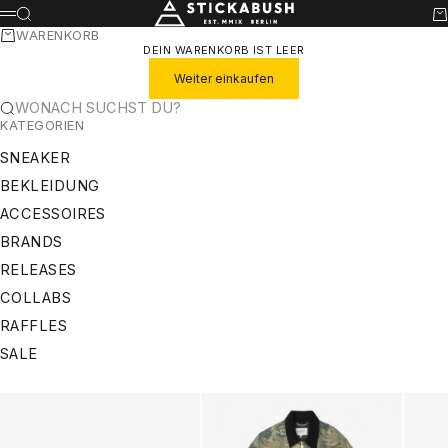
ZUM INHALT SPRINGEN
STICKABUSH
SUCHE
WA
MENÜ
WARENKORB
DEIN WARENKORB IST LEER
Weiter einkaufen
WONACH SUCHST DU?
KATEGORIEN
SNEAKER
BEKLEIDUNG
ACCESSOIRES
BRANDS
RELEASES
COLLABS
RAFFLES
SALE