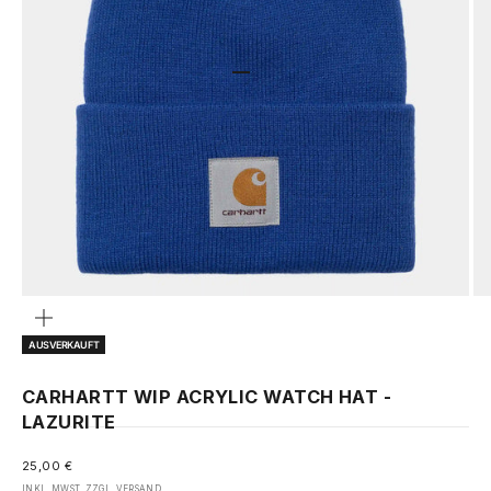
GEHE ZU ELEMENT 1
GEHE ZU ELEMENT 2
Bild
vergrößern
AUSVERKAUFT
CARHARTT WIP ACRYLIC WATCH HAT -
LAZURITE
ANGEBOT
25,00 €
INKL. MWST. ZZGL.
VERSAND