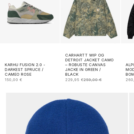
CARHARTT WIP OG
DETROIT JACKET CAMO
ALP
KARHU FUSION 2.0 -
– ROBUSTE CANVAS
MOD
DARKEST SPRUCE /
JACKE IN GREEN /
BOM
CAMEO ROSE
BLACK
ANG
ANGEBOT
ANGEBOT
REGULÄRER PREIS
260
150,00 €
229,95 €
259,00 €