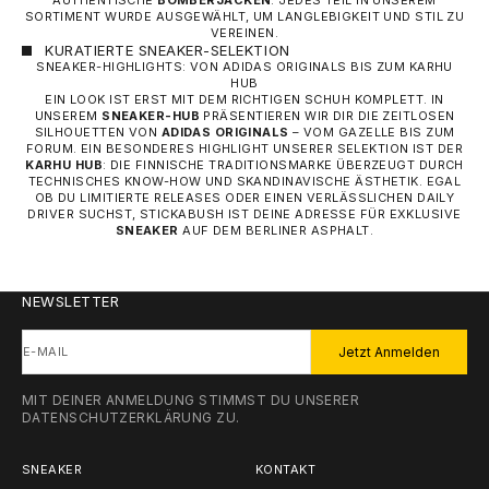
SORTIMENT WURDE AUSGEWÄHLT, UM LANGLEBIGKEIT UND STIL ZU
VEREINEN.
KURATIERTE SNEAKER-SELEKTION
SNEAKER-HIGHLIGHTS: VON ADIDAS ORIGINALS BIS ZUM KARHU
HUB
EIN LOOK IST ERST MIT DEM RICHTIGEN SCHUH KOMPLETT. IN
UNSEREM
SNEAKER-HUB
PRÄSENTIEREN WIR DIR DIE ZEITLOSEN
SILHOUETTEN VON
ADIDAS ORIGINALS
– VOM GAZELLE BIS ZUM
FORUM. EIN BESONDERES HIGHLIGHT UNSERER SELEKTION IST DER
KARHU HUB
: DIE FINNISCHE TRADITIONSMARKE ÜBERZEUGT DURCH
TECHNISCHES KNOW-HOW UND SKANDINAVISCHE ÄSTHETIK. EGAL
OB DU LIMITIERTE RELEASES ODER EINEN VERLÄSSLICHEN DAILY
DRIVER SUCHST, STICKABUSH IST DEINE ADRESSE FÜR EXKLUSIVE
SNEAKER
AUF DEM BERLINER ASPHALT.
NEWSLETTER
E-MAIL
Jetzt Anmelden
MIT DEINER ANMELDUNG STIMMST DU UNSERER
DATENSCHUTZERKLÄRUNG
ZU.
SNEAKER
KONTAKT