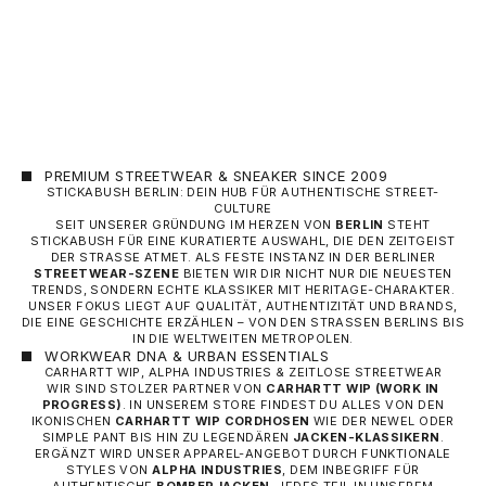
FUSSBALL-HOSE)
ANGEBOT
60,00 €
PREMIUM STREETWEAR & SNEAKER SINCE 2009
STICKABUSH BERLIN: DEIN HUB FÜR AUTHENTISCHE STREET-
CULTURE
SEIT UNSERER GRÜNDUNG IM HERZEN VON
BERLIN
STEHT
STICKABUSH FÜR EINE KURATIERTE AUSWAHL, DIE DEN ZEITGEIST
DER STRASSE ATMET. ALS FESTE INSTANZ IN DER BERLINER
STREETWEAR-SZENE
BIETEN WIR DIR NICHT NUR DIE NEUESTEN
TRENDS, SONDERN ECHTE KLASSIKER MIT HERITAGE-CHARAKTER.
UNSER FOKUS LIEGT AUF QUALITÄT, AUTHENTIZITÄT UND BRANDS,
DIE EINE GESCHICHTE ERZÄHLEN – VON DEN STRASSEN BERLINS BIS I
N DIE WELTWEITEN METROPOLEN.
WORKWEAR DNA & URBAN ESSENTIALS
CARHARTT WIP, ALPHA INDUSTRIES & ZEITLOSE STREETWEAR
WIR SIND STOLZER PARTNER VON
CARHARTT WIP
(WORK IN
PROGRESS)
. IN UNSEREM STORE FINDEST DU ALLES VON DEN
IKONISCHEN
CARHARTT WIP CORDHOSEN
WIE DER NEWEL ODER
SIMPLE PANT BIS HIN ZU LEGENDÄREN
JACKEN-KLASSIKERN
.
ERGÄNZT WIRD UNSER APPAREL-ANGEBOT DURCH FUNKTIONALE
STYLES VON
ALPHA INDUSTRIES
, DEM INBEGRIFF FÜR
AUTHENTISCHE
BOMBERJACKEN
. JEDES TEIL IN UNSEREM