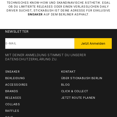
TECHNISCHES KNOW-HOW UND SKANDINAVISCHE ÄSTHETIK. EGAL
OB DU LIMITIERTE RELEASES ODER EINEN VERLÄSSLICHEN DAILY
DRIVER SUCHST, STICKABUSH IST DEINE ADRESSE FÜR EXKLUSIVE
SNEAKER
AUF DEM BERLINER ASPHALT.
NEWSLETTER
E-MAIL
Jetzt Anmelden
MIT DEINER ANMELDUNG STIMMST DU UNSERER
DATENSCHUTZERKLÄRUNG
ZU.
SNEAKER
KONTAKT
BEKLEIDUNG
ÜBER STICKABUSH BERLIN
ACCESSOIRES
BLOG
BRANDS
CLICK & COLLECT
RELEASES
JETZT ROUTE PLANEN
COLLABS
RAFFLES