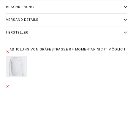
BESCHREIBUNG
VERSAND DETAILS
HERSTELLER
ABHOLUNG VON GRÄFESTRASSE 84 MOMENTAN NICHT MÖGLICH
ADIDAS TREFOIL ESSENTIALS CREW NECK - WHITE
L / WEISS / 100 % BAUMWOLLE
GRÄFESTRASSE 84
ABHOLUNG MOMENTAN NICHT MÖGLICH
GRÄFESTRASSE 84
10967 BERLIN
DEUTSCHLAND
+493020215445