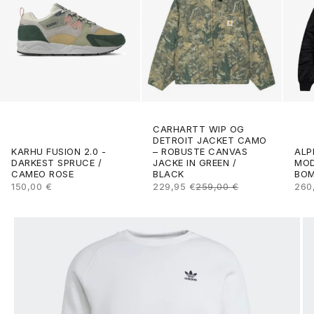
CARHARTT WIP OG
DETROIT JACKET CAMO
ALP
KARHU FUSION 2.0 -
– ROBUSTE CANVAS
MOD
DARKEST SPRUCE /
JACKE IN GREEN /
BOM
CAMEO ROSE
BLACK
ANG
ANGEBOT
ANGEBOT
REGULÄRER PREIS
260
150,00 €
229,95 €
259,00 €