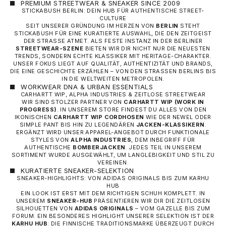
PREMIUM STREETWEAR & SNEAKER SINCE 2009
STICKABUSH BERLIN: DEIN HUB FÜR AUTHENTISCHE STREET-
CULTURE
SEIT UNSERER GRÜNDUNG IM HERZEN VON
BERLIN
STEHT
STICKABUSH FÜR EINE KURATIERTE AUSWAHL, DIE DEN ZEITGEIST
DER STRASSE ATMET. ALS FESTE INSTANZ IN DER BERLINER
STREETWEAR-SZENE
BIETEN WIR DIR NICHT NUR DIE NEUESTEN
TRENDS, SONDERN ECHTE KLASSIKER MIT HERITAGE-CHARAKTER.
UNSER FOKUS LIEGT AUF QUALITÄT, AUTHENTIZITÄT UND BRANDS,
DIE EINE GESCHICHTE ERZÄHLEN – VON DEN STRASSEN BERLINS BIS I
N DIE WELTWEITEN METROPOLEN.
WORKWEAR DNA & URBAN ESSENTIALS
CARHARTT WIP, ALPHA INDUSTRIES & ZEITLOSE STREETWEAR
WIR SIND STOLZER PARTNER VON
CARHARTT WIP
(WORK IN
PROGRESS)
. IN UNSEREM STORE FINDEST DU ALLES VON DEN
IKONISCHEN
CARHARTT WIP CORDHOSEN
WIE DER NEWEL ODER
SIMPLE PANT BIS HIN ZU LEGENDÄREN
JACKEN-KLASSIKERN
.
ERGÄNZT WIRD UNSER APPAREL-ANGEBOT DURCH FUNKTIONALE
STYLES VON
ALPHA INDUSTRIES
, DEM INBEGRIFF FÜR
AUTHENTISCHE
BOMBERJACKEN
. JEDES TEIL IN UNSEREM
SORTIMENT WURDE AUSGEWÄHLT, UM LANGLEBIGKEIT UND STIL ZU
VEREINEN.
KURATIERTE SNEAKER-SELEKTION
SNEAKER-HIGHLIGHTS: VON ADIDAS ORIGINALS BIS ZUM KARHU
HUB
EIN LOOK IST ERST MIT DEM RICHTIGEN SCHUH KOMPLETT. IN
UNSEREM
SNEAKER-HUB
PRÄSENTIEREN WIR DIR DIE ZEITLOSEN
SILHOUETTEN VON
ADIDAS ORIGINALS
– VOM GAZELLE BIS ZUM
FORUM. EIN BESONDERES HIGHLIGHT UNSERER SELEKTION IST DER
KARHU HUB
: DIE FINNISCHE TRADITIONSMARKE ÜBERZEUGT DURCH