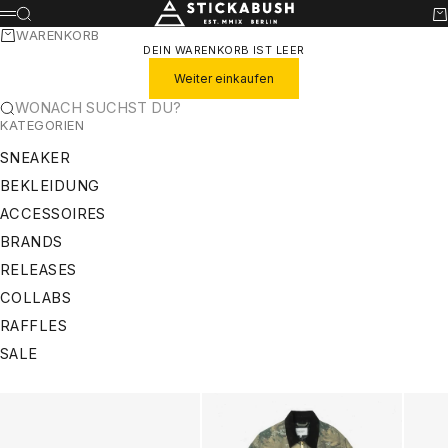
ZUM INHALT SPRINGEN
STICKABUSH
SUCHE
WA
MENÜ
WARENKORB
DEIN WARENKORB IST LEER
Weiter einkaufen
WONACH SUCHST DU?
KATEGORIEN
SNEAKER
BEKLEIDUNG
ACCESSOIRES
BRANDS
RELEASES
COLLABS
RAFFLES
SALE