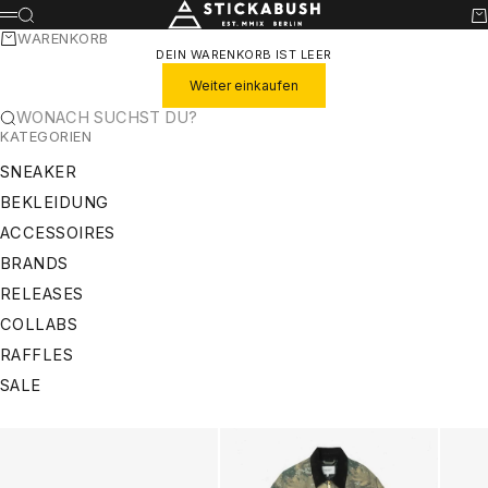
ZUM INHALT SPRINGEN
STICKABUSH
SUCHE
WA
MENÜ
WARENKORB
DEIN WARENKORB IST LEER
Weiter einkaufen
WONACH SUCHST DU?
KATEGORIEN
SNEAKER
BEKLEIDUNG
ACCESSOIRES
BRANDS
RELEASES
COLLABS
RAFFLES
SALE