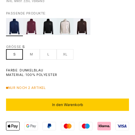
INKL. MWST. ZZGL.
VERSAND
PASSENDE PRODUKTE:
GRÖSSE:
S
S
M
L
XL
FARBE: DUNKELBLAU
MATERIAL: 100% POLYESTER
NUR NOCH 2 ARTIKEL
In den Warenkorb