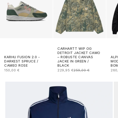
CARHARTT WIP OG
DETROIT JACKET CAMO
ALP
KARHU FUSION 2.0 -
– ROBUSTE CANVAS
MOD
DARKEST SPRUCE /
JACKE IN GREEN /
BOM
CAMEO ROSE
BLACK
ANG
ANGEBOT
ANGEBOT
REGULÄRER PREIS
260
150,00 €
229,95 €
259,00 €