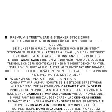
FUSSBALL-HOSE)
ANGEBOT
60,00 €
PREMIUM STREETWEAR & SNEAKER SINCE 2009
STICKABUSH BERLIN: DEIN HUB FÜR AUTHENTISCHE STREET-
CULTURE
SEIT UNSERER GRÜNDUNG IM HERZEN VON
BERLIN
STEHT
STICKABUSH FÜR EINE KURATIERTE AUSWAHL, DIE DEN ZEITGEIST
DER STRASSE ATMET. ALS FESTE INSTANZ IN DER BERLINER
STREETWEAR-SZENE
BIETEN WIR DIR NICHT NUR DIE NEUESTEN
TRENDS, SONDERN ECHTE KLASSIKER MIT HERITAGE-CHARAKTER.
UNSER FOKUS LIEGT AUF QUALITÄT, AUTHENTIZITÄT UND BRANDS,
DIE EINE GESCHICHTE ERZÄHLEN – VON DEN STRASSEN BERLINS BIS I
N DIE WELTWEITEN METROPOLEN.
WORKWEAR DNA & URBAN ESSENTIALS
CARHARTT WIP, ALPHA INDUSTRIES & ZEITLOSE STREETWEAR
WIR SIND STOLZER PARTNER VON
CARHARTT WIP
(WORK IN
PROGRESS)
. IN UNSEREM STORE FINDEST DU ALLES VON DEN
IKONISCHEN
CARHARTT WIP CORDHOSEN
WIE DER NEWEL ODER
SIMPLE PANT BIS HIN ZU LEGENDÄREN
JACKEN-KLASSIKERN
.
ERGÄNZT WIRD UNSER APPAREL-ANGEBOT DURCH FUNKTIONALE
STYLES VON
ALPHA INDUSTRIES
, DEM INBEGRIFF FÜR
AUTHENTISCHE
BOMBERJACKEN
. JEDES TEIL IN UNSEREM