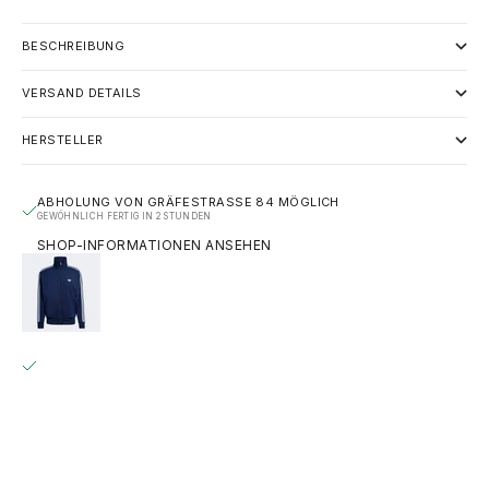
BESCHREIBUNG
VERSAND DETAILS
HERSTELLER
ABHOLUNG VON GRÄFESTRASSE 84 MÖGLICH
GEWÖHNLICH FERTIG IN 2 STUNDEN
SHOP-INFORMATIONEN ANSEHEN
ADIDAS ORIGINALS FIREBIRD TRACK TOP – NIGHT
INDIGO (KD8313)
S
GRÄFESTRASSE 84
ABHOLUNG MÖGLICH, GEWÖHNLICH FERTIG IN 2 STUNDEN
GRÄFESTRASSE 84
10967 BERLIN
DEUTSCHLAND
+493020215445