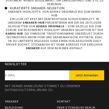
SORTIMENT WURDE AUSGEWÄHLT, UM LANGLEBIGKEIT UND STIL ZU
VEREINEN.
KURATIERTE SNEAKER-SELEKTION
SNEAKER-HIGHLIGHTS: VON ADIDAS ORIGINALS BIS ZUM KARHU
HUB
EIN LOOK IST ERST MIT DEM RICHTIGEN SCHUH KOMPLETT. IN
UNSEREM
SNEAKER-HUB
PRÄSENTIEREN WIR DIR DIE ZEITLOSEN
SILHOUETTEN VON
ADIDAS ORIGINALS
– VOM GAZELLE BIS ZUM
FORUM. EIN BESONDERES HIGHLIGHT UNSERER SELEKTION IST DER
KARHU HUB
: DIE FINNISCHE TRADITIONSMARKE ÜBERZEUGT DURCH
TECHNISCHES KNOW-HOW UND SKANDINAVISCHE ÄSTHETIK. EGAL
OB DU LIMITIERTE RELEASES ODER EINEN VERLÄSSLICHEN DAILY
DRIVER SUCHST, STICKABUSH IST DEINE ADRESSE FÜR EXKLUSIVE
SNEAKER
AUF DEM BERLINER ASPHALT.
NEWSLETTER
E-MAIL
Jetzt Anmelden
MIT DEINER ANMELDUNG STIMMST DU UNSERER
DATENSCHUTZERKLÄRUNG
ZU.
SNEAKER
KONTAKT
BEKLEIDUNG
ÜBER STICKABUSH BERLIN