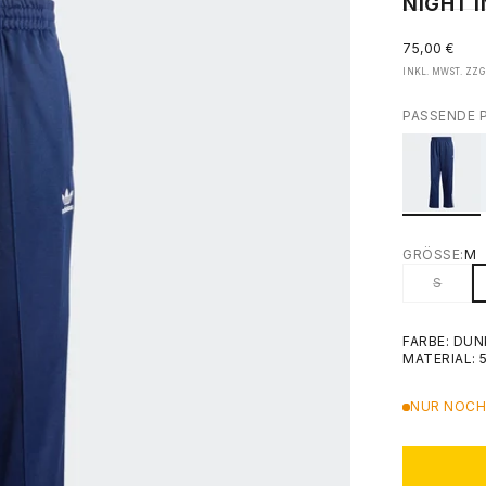
NIGHT 
ANGEBOT
75,00 €
INKL. MWST. ZZG
PASSENDE 
GRÖSSE:
M
S
FARBE: DUN
MATERIAL:
NUR NOCH 