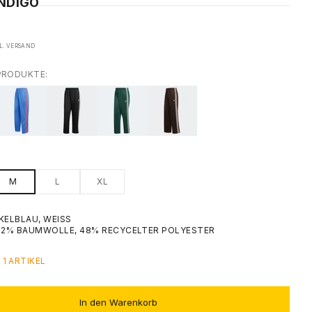
INDIGO
L.
VERSAND
PRODUKTE:
M
L
XL
KELBLAU, WEISS
 52% BAUMWOLLE, 48% RECYCELTER POLYESTER
1 ARTIKEL
In den Warenkorb