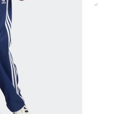
ABHOLUN
GRÄFESTRAS
10967 BERL
DEUTSCHL
+49302021