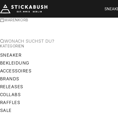
ZUM INHALT SPRINGEN
STICKABUSH
SNEAK
WARENKORB
WONACH SUCHST DU?
KATEGORIEN
SNEAKER
BEKLEIDUNG
ACCESSOIRES
BRANDS
RELEASES
COLLABS
RAFFLES
SALE