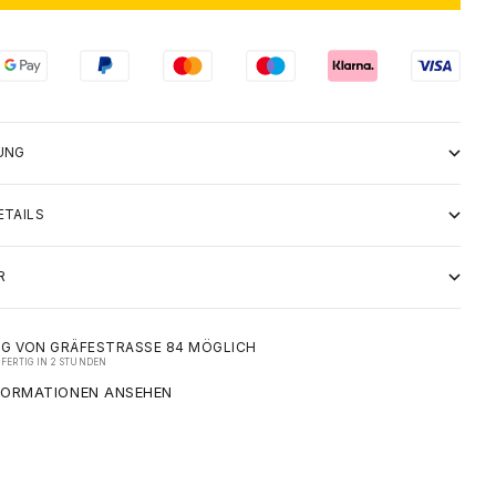
UNG
ETAILS
R
G VON GRÄFESTRASSE 84 MÖGLICH
FERTIG IN 2 STUNDEN
FORMATIONEN ANSEHEN
ADIDAS ORIGINALS FIREBIRD BAGGY TRACK PANTS – NIGHT
INDIGO
M
SE 84