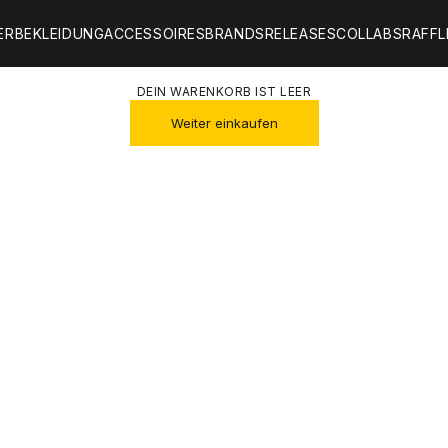
ER
BEKLEIDUNG
ACCESSOIRES
BRANDS
RELEASES
COLLABS
RAFFL
DEIN WARENKORB IST LEER
Weiter einkaufen