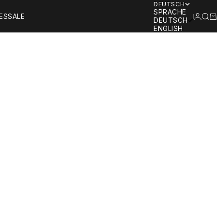
DEUTSCH
SPRACHE
ANMEL
SUC
W
ES
SALE
DEUTSCH
ENGLISH