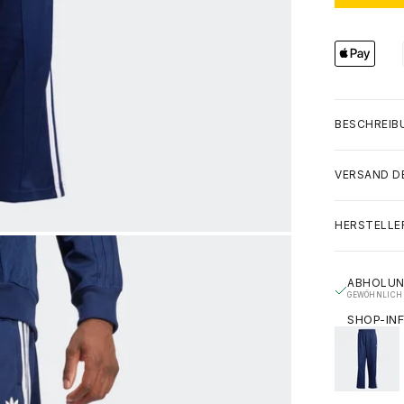
BESCHREIB
VERSAND D
HERSTELLE
ABHOLUN
GEWÖHNLICH 
SHOP-IN
GRÄFESTRAS