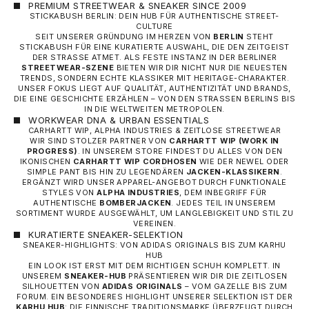
PREMIUM STREETWEAR & SNEAKER SINCE 2009
STICKABUSH BERLIN: DEIN HUB FÜR AUTHENTISCHE STREET-
CULTURE
SEIT UNSERER GRÜNDUNG IM HERZEN VON
BERLIN
STEHT
STICKABUSH FÜR EINE KURATIERTE AUSWAHL, DIE DEN ZEITGEIST
DER STRASSE ATMET. ALS FESTE INSTANZ IN DER BERLINER
STREETWEAR-SZENE
BIETEN WIR DIR NICHT NUR DIE NEUESTEN
TRENDS, SONDERN ECHTE KLASSIKER MIT HERITAGE-CHARAKTER.
UNSER FOKUS LIEGT AUF QUALITÄT, AUTHENTIZITÄT UND BRANDS,
DIE EINE GESCHICHTE ERZÄHLEN – VON DEN STRASSEN BERLINS BIS I
N DIE WELTWEITEN METROPOLEN.
WORKWEAR DNA & URBAN ESSENTIALS
CARHARTT WIP, ALPHA INDUSTRIES & ZEITLOSE STREETWEAR
WIR SIND STOLZER PARTNER VON
CARHARTT WIP
(WORK IN
PROGRESS)
. IN UNSEREM STORE FINDEST DU ALLES VON DEN
IKONISCHEN
CARHARTT WIP CORDHOSEN
WIE DER NEWEL ODER
SIMPLE PANT BIS HIN ZU LEGENDÄREN
JACKEN-KLASSIKERN
.
ERGÄNZT WIRD UNSER APPAREL-ANGEBOT DURCH FUNKTIONALE
STYLES VON
ALPHA INDUSTRIES
, DEM INBEGRIFF FÜR
AUTHENTISCHE
BOMBERJACKEN
. JEDES TEIL IN UNSEREM
SORTIMENT WURDE AUSGEWÄHLT, UM LANGLEBIGKEIT UND STIL ZU
VEREINEN.
KURATIERTE SNEAKER-SELEKTION
SNEAKER-HIGHLIGHTS: VON ADIDAS ORIGINALS BIS ZUM KARHU
HUB
EIN LOOK IST ERST MIT DEM RICHTIGEN SCHUH KOMPLETT. IN
UNSEREM
SNEAKER-HUB
PRÄSENTIEREN WIR DIR DIE ZEITLOSEN
SILHOUETTEN VON
ADIDAS ORIGINALS
– VOM GAZELLE BIS ZUM
FORUM. EIN BESONDERES HIGHLIGHT UNSERER SELEKTION IST DER
KARHU HUB
: DIE FINNISCHE TRADITIONSMARKE ÜBERZEUGT DURCH