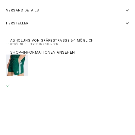
VERSAND DETAILS
HERSTELLER
ABHOLUNG VON GRÄFESTRASSE 84 MÖGLICH
GEWÖHNLICH FERTIG IN 2 STUNDEN
SHOP-INFORMATIONEN ANSEHEN
ADIDAS ORIGINALS CLASSICS SPRINTER SHORTS –
COLLEGIATE GREEN (KE3569)
S
GRÄFESTRASSE 84
ABHOLUNG MÖGLICH, GEWÖHNLICH FERTIG IN 2 STUNDEN
GRÄFESTRASSE 84
10967 BERLIN
DEUTSCHLAND
+493020215445