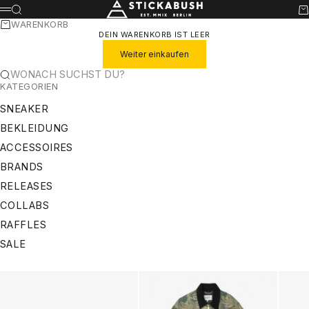
ZUM INHALT SPRINGEN
STICKABUSH
SUCHE
WA
MENÜ
WARENKORB
DEIN WARENKORB IST LEER
Weiter einkaufen
WONACH SUCHST DU?
KATEGORIEN
SNEAKER
BEKLEIDUNG
ACCESSOIRES
BRANDS
RELEASES
COLLABS
RAFFLES
SALE