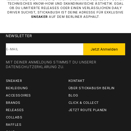
TECHNISCHES KNOW-HOW UND SKANDINAVISCHE ÄSTHETIK. EGAL
OB DU LIMITIERTE RELEASES ODER EINEN VERLÄSSLICHEN DAILY
DRIVER SUCHST, STICKABUSH IST DEINE ADRESSE FÜR EXKLUSIVE
SNEAKER
AUF DEM BERLINER ASPHALT.
NEWSLETTER
E-MAIL
Jetzt Anmelden
MIT DEINER ANMELDUNG STIMMST DU UNSERER
DATENSCHUTZERKLÄRUNG
ZU.
SNEAKER
KONTAKT
BEKLEIDUNG
ÜBER STICKABUSH BERLIN
ACCESSOIRES
BLOG
BRANDS
CLICK & COLLECT
RELEASES
JETZT ROUTE PLANEN
COLLABS
RAFFLES