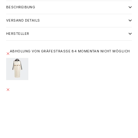
BESCHREIBUNG
VERSAND DETAILS
HERSTELLER
ABHOLUNG VON GRÄFESTRASSE 84 MOMENTAN NICHT MÖGLICH
ADIDAS ALWAYS ORIGINAL TRENCHCOAT - WONDER
WHITE
S / BEIGE / 100% RECYCLED POLYESTER
GRÄFESTRASSE 84
ABHOLUNG MOMENTAN NICHT MÖGLICH
GRÄFESTRASSE 84
10967 BERLIN
DEUTSCHLAND
+493020215445