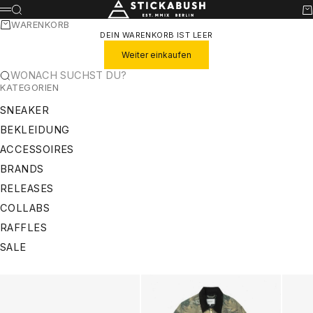
ZUM INHALT SPRINGEN
STICKABUSH
SUCHE
WA
MENÜ
WARENKORB
DEIN WARENKORB IST LEER
Weiter einkaufen
WONACH SUCHST DU?
KATEGORIEN
SNEAKER
BEKLEIDUNG
ACCESSOIRES
BRANDS
RELEASES
COLLABS
RAFFLES
SALE