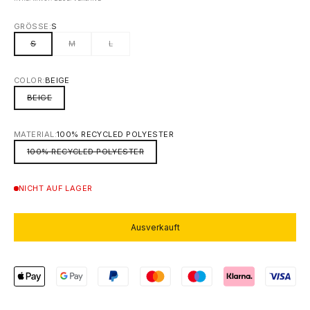
GRÖSSE:
S
S
M
L
COLOR:
BEIGE
BEIGE
MATERIAL:
100% RECYCLED POLYESTER
100% RECYCLED POLYESTER
NICHT AUF LAGER
Ausverkauft