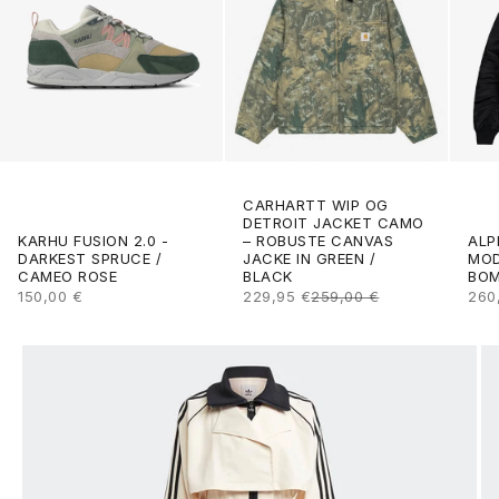
CARHARTT WIP OG
DETROIT JACKET CAMO
ALP
KARHU FUSION 2.0 -
– ROBUSTE CANVAS
MOD
DARKEST SPRUCE /
JACKE IN GREEN /
BOM
CAMEO ROSE
BLACK
ANG
ANGEBOT
ANGEBOT
REGULÄRER PREIS
260
150,00 €
229,95 €
259,00 €