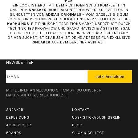
HUB
EIN LOOK IST ERST MIT DEM RICHTIGEN SCHUH KOMPLETT. IN
UNSEREM
SNEAKER-HUB
PRÄSENTIEREN WIR DIR DIE ZEITLOSEN
SILHOUETTEN VON
ADIDAS ORIGINALS
– VOM GAZELLE BIS ZUM
FORUM. EIN BESONDERES HIGHLIGHT UNSERER SELEKTION IST DER
KARHU HUB
: DIE FINNISCHE TRADITIONSMARKE ÜBERZEUGT DURCH
TECHNISCHES KNOW-HOW UND SKANDINAVISCHE ÄSTHETIK. EGAL
OB DU LIMITIERTE RELEASES ODER EINEN VERLÄSSLICHEN DAILY
DRIVER SUCHST, STICKABUSH IST DEINE ADRESSE FÜR EXKLUSIVE
SNEAKER
AUF DEM BERLINER ASPHALT.
NEWSLETTER
E-MAIL
Jetzt Anmelden
MIT DEINER ANMELDUNG STIMMST DU UNSERER
DATENSCHUTZERKLÄRUNG
ZU.
SNEAKER
KONTAKT
BEKLEIDUNG
ÜBER STICKABUSH BERLIN
ACCESSOIRES
BLOG
BRANDS
CLICK & COLLECT