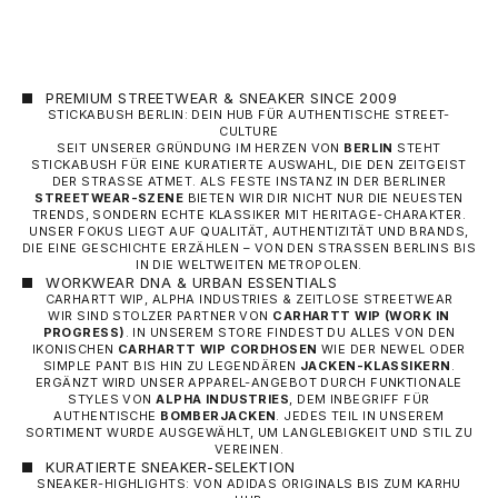
PREMIUM STREETWEAR & SNEAKER SINCE 2009
STICKABUSH BERLIN: DEIN HUB FÜR AUTHENTISCHE STREET-
CULTURE
SEIT UNSERER GRÜNDUNG IM HERZEN VON
BERLIN
STEHT
STICKABUSH FÜR EINE KURATIERTE AUSWAHL, DIE DEN ZEITGEIST
DER STRASSE ATMET. ALS FESTE INSTANZ IN DER BERLINER
STREETWEAR-SZENE
BIETEN WIR DIR NICHT NUR DIE NEUESTEN
TRENDS, SONDERN ECHTE KLASSIKER MIT HERITAGE-CHARAKTER.
UNSER FOKUS LIEGT AUF QUALITÄT, AUTHENTIZITÄT UND BRANDS,
DIE EINE GESCHICHTE ERZÄHLEN – VON DEN STRASSEN BERLINS BIS I
N DIE WELTWEITEN METROPOLEN.
WORKWEAR DNA & URBAN ESSENTIALS
CARHARTT WIP, ALPHA INDUSTRIES & ZEITLOSE STREETWEAR
WIR SIND STOLZER PARTNER VON
CARHARTT WIP
(WORK IN
PROGRESS)
. IN UNSEREM STORE FINDEST DU ALLES VON DEN
IKONISCHEN
CARHARTT WIP CORDHOSEN
WIE DER NEWEL ODER
SIMPLE PANT BIS HIN ZU LEGENDÄREN
JACKEN-KLASSIKERN
.
ERGÄNZT WIRD UNSER APPAREL-ANGEBOT DURCH FUNKTIONALE
STYLES VON
ALPHA INDUSTRIES
, DEM INBEGRIFF FÜR
AUTHENTISCHE
BOMBERJACKEN
. JEDES TEIL IN UNSEREM
SORTIMENT WURDE AUSGEWÄHLT, UM LANGLEBIGKEIT UND STIL ZU
VEREINEN.
KURATIERTE SNEAKER-SELEKTION
SNEAKER-HIGHLIGHTS: VON ADIDAS ORIGINALS BIS ZUM KARHU