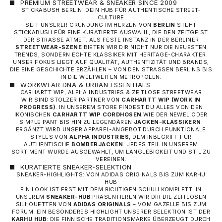
PREMIUM STREETWEAR & SNEAKER SINCE 2009
STICKABUSH BERLIN: DEIN HUB FÜR AUTHENTISCHE STREET-
CULTURE
SEIT UNSERER GRÜNDUNG IM HERZEN VON
BERLIN
STEHT
STICKABUSH FÜR EINE KURATIERTE AUSWAHL, DIE DEN ZEITGEIST
DER STRASSE ATMET. ALS FESTE INSTANZ IN DER BERLINER
STREETWEAR-SZENE
BIETEN WIR DIR NICHT NUR DIE NEUESTEN
TRENDS, SONDERN ECHTE KLASSIKER MIT HERITAGE-CHARAKTER.
UNSER FOKUS LIEGT AUF QUALITÄT, AUTHENTIZITÄT UND BRANDS,
DIE EINE GESCHICHTE ERZÄHLEN – VON DEN STRASSEN BERLINS BIS I
N DIE WELTWEITEN METROPOLEN.
WORKWEAR DNA & URBAN ESSENTIALS
CARHARTT WIP, ALPHA INDUSTRIES & ZEITLOSE STREETWEAR
WIR SIND STOLZER PARTNER VON
CARHARTT WIP
(WORK IN
PROGRESS)
. IN UNSEREM STORE FINDEST DU ALLES VON DEN
IKONISCHEN
CARHARTT WIP CORDHOSEN
WIE DER NEWEL ODER
SIMPLE PANT BIS HIN ZU LEGENDÄREN
JACKEN-KLASSIKERN
.
ERGÄNZT WIRD UNSER APPAREL-ANGEBOT DURCH FUNKTIONALE
STYLES VON
ALPHA INDUSTRIES
, DEM INBEGRIFF FÜR
AUTHENTISCHE
BOMBERJACKEN
. JEDES TEIL IN UNSEREM
SORTIMENT WURDE AUSGEWÄHLT, UM LANGLEBIGKEIT UND STIL ZU
VEREINEN.
KURATIERTE SNEAKER-SELEKTION
SNEAKER-HIGHLIGHTS: VON ADIDAS ORIGINALS BIS ZUM KARHU
HUB
EIN LOOK IST ERST MIT DEM RICHTIGEN SCHUH KOMPLETT. IN
UNSEREM
SNEAKER-HUB
PRÄSENTIEREN WIR DIR DIE ZEITLOSEN
SILHOUETTEN VON
ADIDAS ORIGINALS
– VOM GAZELLE BIS ZUM
FORUM. EIN BESONDERES HIGHLIGHT UNSERER SELEKTION IST DER
KARHU HUB
: DIE FINNISCHE TRADITIONSMARKE ÜBERZEUGT DURCH