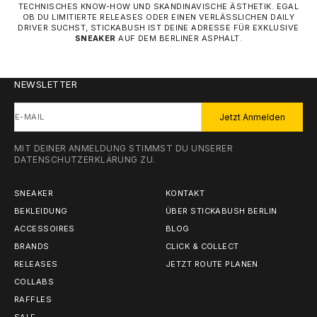
TECHNISCHES KNOW-HOW UND SKANDINAVISCHE ÄSTHETIK. EGAL
OB DU LIMITIERTE RELEASES ODER EINEN VERLÄSSLICHEN DAILY
DRIVER SUCHST, STICKABUSH IST DEINE ADRESSE FÜR EXKLUSIVE
SNEAKER
AUF DEM BERLINER ASPHALT.
NEWSLETTER
E-MAIL
Jetzt Anmelden
MIT DEINER ANMELDUNG STIMMST DU UNSERER
DATENSCHUTZERKLÄRUNG
ZU.
SNEAKER
KONTAKT
BEKLEIDUNG
ÜBER STICKABUSH BERLIN
ACCESSOIRES
BLOG
BRANDS
CLICK & COLLECT
RELEASES
JETZT ROUTE PLANEN
COLLABS
RAFFLES
SALE