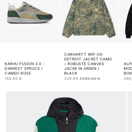
CARHARTT WIP OG
DETROIT JACKET CAMO
ALP
KARHU FUSION 2.0 -
– ROBUSTE CANVAS
MOD
DARKEST SPRUCE /
JACKE IN GREEN /
BOM
CAMEO ROSE
BLACK
ANG
ANGEBOT
ANGEBOT
REGULÄRER PREIS
260
150,00 €
229,95 €
259,00 €