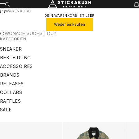
ZUM INHALT SPRINGEN
STICKABUSH
SUCHE
WA
MENÜ
WARENKORB
DEIN WARENKORB IST LEER
Weiter einkaufen
WONACH SUCHST DU?
KATEGORIEN
SNEAKER
BEKLEIDUNG
ACCESSOIRES
BRANDS
RELEASES
COLLABS
RAFFLES
SALE