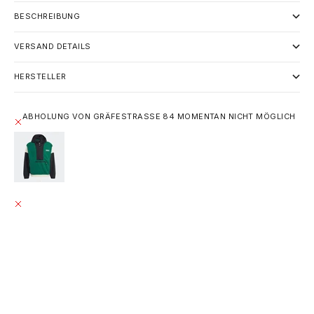
BESCHREIBUNG
VERSAND DETAILS
HERSTELLER
ABHOLUNG VON GRÄFESTRASSE 84 MOMENTAN NICHT MÖGLICH
ADIDAS ADVENTURE PREMIUM WINDBREAKER - DARK
GREEN / BLACK
XL / DUNKELGRÜN / SCHWARZ / BEIGE / 100% RECYCLED
NYLON
GRÄFESTRASSE 84
ABHOLUNG MOMENTAN NICHT MÖGLICH
GRÄFESTRASSE 84
10967 BERLIN
DEUTSCHLAND
+493020215445