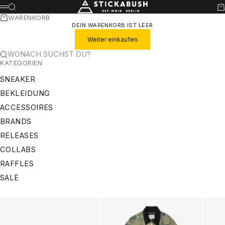
ZUM INHALT SPRINGEN
STICKABUSH
SUCHE
WA
MENÜ
WARENKORB
DEIN WARENKORB IST LEER
Weiter einkaufen
WONACH SUCHST DU?
KATEGORIEN
SNEAKER
BEKLEIDUNG
ACCESSOIRES
BRANDS
RELEASES
COLLABS
RAFFLES
SALE