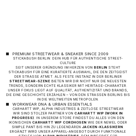
SHORTS – BLAU (RE
FUSSBALL-HOSE)
ANGEBOT
60,00 €
PREMIUM STREETWEAR & SNEAKER SINCE 2009
STICKABUSH BERLIN: DEIN HUB FÜR AUTHENTISCHE STREET-
CULTURE
SEIT UNSERER GRÜNDUNG IM HERZEN VON
BERLIN
STEHT
STICKABUSH FÜR EINE KURATIERTE AUSWAHL, DIE DEN ZEITGEIST
DER STRASSE ATMET. ALS FESTE INSTANZ IN DER BERLINER
STREETWEAR-SZENE
BIETEN WIR DIR NICHT NUR DIE NEUESTEN
TRENDS, SONDERN ECHTE KLASSIKER MIT HERITAGE-CHARAKTER.
UNSER FOKUS LIEGT AUF QUALITÄT, AUTHENTIZITÄT UND BRANDS,
DIE EINE GESCHICHTE ERZÄHLEN – VON DEN STRASSEN BERLINS BIS I
N DIE WELTWEITEN METROPOLEN.
WORKWEAR DNA & URBAN ESSENTIALS
CARHARTT WIP, ALPHA INDUSTRIES & ZEITLOSE STREETWEAR
WIR SIND STOLZER PARTNER VON
CARHARTT WIP
(WORK IN
PROGRESS)
. IN UNSEREM STORE FINDEST DU ALLES VON DEN
IKONISCHEN
CARHARTT WIP CORDHOSEN
WIE DER NEWEL ODER
SIMPLE PANT BIS HIN ZU LEGENDÄREN
JACKEN-KLASSIKERN
.
ERGÄNZT WIRD UNSER APPAREL-ANGEBOT DURCH FUNKTIONALE