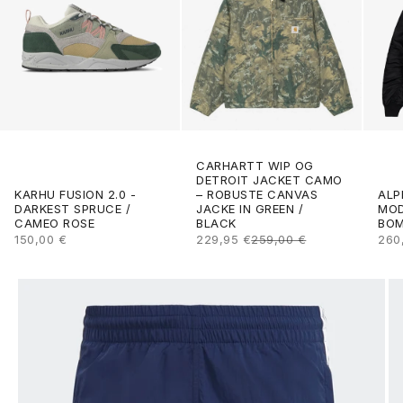
CARHARTT WIP OG
DETROIT JACKET CAMO
ALP
KARHU FUSION 2.0 -
– ROBUSTE CANVAS
MOD
DARKEST SPRUCE /
JACKE IN GREEN /
BOM
CAMEO ROSE
BLACK
ANG
ANGEBOT
ANGEBOT
REGULÄRER PREIS
260
150,00 €
229,95 €
259,00 €