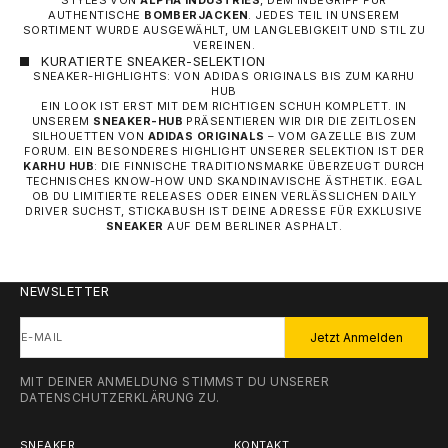
STYLES VON
ALPHA INDUSTRIES
, DEM INBEGRIFF FÜR
AUTHENTISCHE
BOMBERJACKEN
. JEDES TEIL IN UNSEREM
SORTIMENT WURDE AUSGEWÄHLT, UM LANGLEBIGKEIT UND STIL ZU
VEREINEN.
KURATIERTE SNEAKER-SELEKTION
SNEAKER-HIGHLIGHTS: VON ADIDAS ORIGINALS BIS ZUM KARHU
HUB
EIN LOOK IST ERST MIT DEM RICHTIGEN SCHUH KOMPLETT. IN
UNSEREM
SNEAKER-HUB
PRÄSENTIEREN WIR DIR DIE ZEITLOSEN
SILHOUETTEN VON
ADIDAS ORIGINALS
– VOM GAZELLE BIS ZUM
FORUM. EIN BESONDERES HIGHLIGHT UNSERER SELEKTION IST DER
KARHU HUB
: DIE FINNISCHE TRADITIONSMARKE ÜBERZEUGT DURCH
TECHNISCHES KNOW-HOW UND SKANDINAVISCHE ÄSTHETIK. EGAL
OB DU LIMITIERTE RELEASES ODER EINEN VERLÄSSLICHEN DAILY
DRIVER SUCHST, STICKABUSH IST DEINE ADRESSE FÜR EXKLUSIVE
SNEAKER
AUF DEM BERLINER ASPHALT.
NEWSLETTER
E-MAIL
Jetzt Anmelden
MIT DEINER ANMELDUNG STIMMST DU UNSERER
DATENSCHUTZERKLÄRUNG
ZU.
SNEAKER
KONTAKT