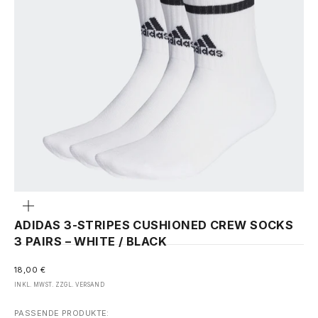
Bild
vergrößern
ADIDAS 3-STRIPES CUSHIONED CREW SOCKS
3 PAIRS – WHITE / BLACK
ANGEBOT
18,00 €
INKL. MWST. ZZGL.
VERSAND
PASSENDE PRODUKTE: