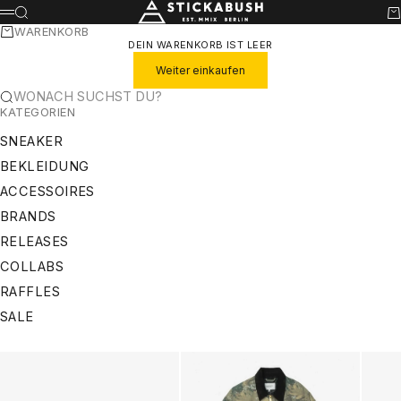
ZUM INHALT SPRINGEN
STICKABUSH
SUCHE
WA
MENÜ
WARENKORB
DEIN WARENKORB IST LEER
Weiter einkaufen
WONACH SUCHST DU?
KATEGORIEN
SNEAKER
BEKLEIDUNG
ACCESSOIRES
BRANDS
RELEASES
COLLABS
RAFFLES
SALE