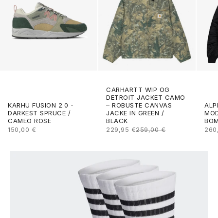
CARHARTT WIP OG
DETROIT JACKET CAMO
ALP
KARHU FUSION 2.0 -
– ROBUSTE CANVAS
MOD
DARKEST SPRUCE /
JACKE IN GREEN /
BOM
CAMEO ROSE
BLACK
ANG
ANGEBOT
ANGEBOT
REGULÄRER PREIS
260
150,00 €
229,95 €
259,00 €