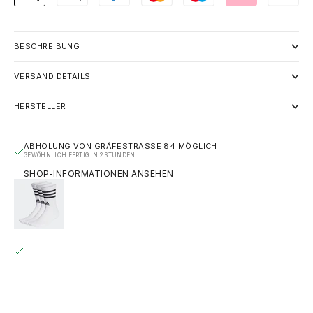
BESCHREIBUNG
VERSAND DETAILS
HERSTELLER
ABHOLUNG VON GRÄFESTRASSE 84 MÖGLICH
GEWÖHNLICH FERTIG IN 2 STUNDEN
SHOP-INFORMATIONEN ANSEHEN
ADIDAS 3-STRIPES CUSHIONED CREW SOCKS 3 PAIRS –
WHITE / BLACK
S | EU 37-39
GRÄFESTRASSE 84
ABHOLUNG MÖGLICH, GEWÖHNLICH FERTIG IN 2 STUNDEN
GRÄFESTRASSE 84
10967 BERLIN
DEUTSCHLAND
+493020215445