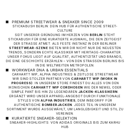
PREMIUM STREETWEAR & SNEAKER SINCE 2009
STICKABUSH BERLIN: DEIN HUB FÜR AUTHENTISCHE STREET-
CULTURE
SEIT UNSERER GRÜNDUNG IM HERZEN VON
BERLIN
STEHT
STICKABUSH FÜR EINE KURATIERTE AUSWAHL, DIE DEN ZEITGEIST
DER STRASSE ATMET. ALS FESTE INSTANZ IN DER BERLINER
STREETWEAR-SZENE
BIETEN WIR DIR NICHT NUR DIE NEUESTEN
TRENDS, SONDERN ECHTE KLASSIKER MIT HERITAGE-CHARAKTER.
UNSER FOKUS LIEGT AUF QUALITÄT, AUTHENTIZITÄT UND BRANDS,
DIE EINE GESCHICHTE ERZÄHLEN – VON DEN STRASSEN BERLINS BIS I
N DIE WELTWEITEN METROPOLEN.
WORKWEAR DNA & URBAN ESSENTIALS
CARHARTT WIP, ALPHA INDUSTRIES & ZEITLOSE STREETWEAR
WIR SIND STOLZER PARTNER VON
CARHARTT WIP
(WORK IN
PROGRESS)
. IN UNSEREM STORE FINDEST DU ALLES VON DEN
IKONISCHEN
CARHARTT WIP CORDHOSEN
WIE DER NEWEL ODER
SIMPLE PANT BIS HIN ZU LEGENDÄREN
JACKEN-KLASSIKERN
.
ERGÄNZT WIRD UNSER APPAREL-ANGEBOT DURCH FUNKTIONALE
STYLES VON
ALPHA INDUSTRIES
, DEM INBEGRIFF FÜR
AUTHENTISCHE
BOMBERJACKEN
. JEDES TEIL IN UNSEREM
SORTIMENT WURDE AUSGEWÄHLT, UM LANGLEBIGKEIT UND STIL ZU
VEREINEN.
KURATIERTE SNEAKER-SELEKTION
SNEAKER-HIGHLIGHTS: VON ADIDAS ORIGINALS BIS ZUM KARHU
HUB