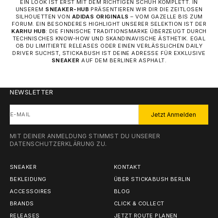
EIN LOOK IST ERST MIT DEM RICHTIGEN SCHUH KOMPLETT. IN
UNSEREM
SNEAKER-HUB
PRÄSENTIEREN WIR DIR DIE ZEITLOSEN
SILHOUETTEN VON
ADIDAS ORIGINALS
– VOM GAZELLE BIS ZUM
FORUM. EIN BESONDERES HIGHLIGHT UNSERER SELEKTION IST DER
KARHU HUB
: DIE FINNISCHE TRADITIONSMARKE ÜBERZEUGT DURCH
TECHNISCHES KNOW-HOW UND SKANDINAVISCHE ÄSTHETIK. EGAL
OB DU LIMITIERTE RELEASES ODER EINEN VERLÄSSLICHEN DAILY
DRIVER SUCHST, STICKABUSH IST DEINE ADRESSE FÜR EXKLUSIVE
SNEAKER
AUF DEM BERLINER ASPHALT.
NEWSLETTER
E-MAIL
Jetzt Anmelden
MIT DEINER ANMELDUNG STIMMST DU UNSERER
DATENSCHUTZERKLÄRUNG
ZU.
SNEAKER
KONTAKT
BEKLEIDUNG
ÜBER STICKABUSH BERLIN
ACCESSOIRES
BLOG
BRANDS
CLICK & COLLECT
RELEASES
JETZT ROUTE PLANEN