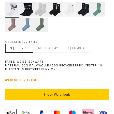
GRÖSSE:
S | EU 37-39
S | EU 37-39
M | EU 40-42
L | EU 43-45
FARBE: WEISS, SCHWARZ
MATERIAL: 62% BAUMWOLLE / 36% RECYCELTER POLYESTER, 1%
ELASTAN, 1% RECYCELTES NYLON
NUR NOCH 2 ARTIKEL
In den Warenkorb