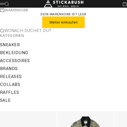
ZUM INHALT SPRINGEN
STICKABUSH
SUCHE
WA
MENÜ
WARENKORB
DEIN WARENKORB IST LEER
Weiter einkaufen
WONACH SUCHST DU?
KATEGORIEN
SNEAKER
BEKLEIDUNG
ACCESSOIRES
BRANDS
RELEASES
COLLABS
RAFFLES
SALE