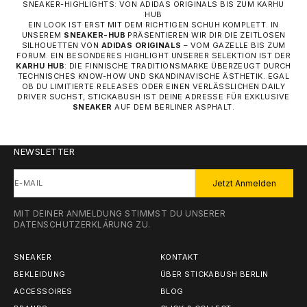
SNEAKER-HIGHLIGHTS: VON ADIDAS ORIGINALS BIS ZUM KARHU
HUB
EIN LOOK IST ERST MIT DEM RICHTIGEN SCHUH KOMPLETT. IN
UNSEREM
SNEAKER-HUB
PRÄSENTIEREN WIR DIR DIE ZEITLOSEN
SILHOUETTEN VON
ADIDAS ORIGINALS
– VOM GAZELLE BIS ZUM
FORUM. EIN BESONDERES HIGHLIGHT UNSERER SELEKTION IST DER
KARHU HUB
: DIE FINNISCHE TRADITIONSMARKE ÜBERZEUGT DURCH
TECHNISCHES KNOW-HOW UND SKANDINAVISCHE ÄSTHETIK. EGAL
OB DU LIMITIERTE RELEASES ODER EINEN VERLÄSSLICHEN DAILY
DRIVER SUCHST, STICKABUSH IST DEINE ADRESSE FÜR EXKLUSIVE
SNEAKER
AUF DEM BERLINER ASPHALT.
NEWSLETTER
E-MAIL
Jetzt Anmelden
MIT DEINER ANMELDUNG STIMMST DU UNSERER
DATENSCHUTZERKLÄRUNG
ZU.
SNEAKER
KONTAKT
BEKLEIDUNG
ÜBER STICKABUSH BERLIN
ACCESSOIRES
BLOG