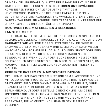
BRINGEN DIE LEGENDÄRE QUALITÄT DER BRAND DIREKT IN DEINE
GARDEROBE. DIESE ESSENTIALS DER
HERREN UNTERWÄSCHE
KOMBINIEREN FUNKTIONALE ROBUSTHEIT MIT DEM
UNVERWECHSELBAREN VIBE DER STREETWEAR AUS BERLIN.
GEFERTIGT AUS ERSTKLASSIGER BAUMWOLLE, BIETEN SIE DIR DEN
GANZEN TAG ÜBER EIN ANGENEHMES TRAGEGEFÜHL – PERFEKT FÜR
URBAN EXPLORER UND DEN TÄGLICHEN EINSATZ.
HOCHWERTIGE MATERIALIEN & MAXIMALE
LANGLEBIGKEIT
ECHTE QUALITÄT LIEGT IM DETAIL. DIE BOXERSHORTS SIND AUF DIE
GLEICHE LANGLEBIGKEIT AUSGELEGT, FÜR DIE ALLE PRODUKTE VON
CARHARTT WIP
WELTWEIT GESCHÄTZT WERDEN. DIE WEICHE
BAUMWOLLE IST ATMUNGSAKTIV UND BLEIBT AUCH NACH VIELEN
WASCHGÄNGEN FORMSTABIL. OB IM BÜRO, BEIM SPORT ODER BEIM
RELAXEN IN DER CITY – DIESE UNTERHOSEN MACHEN JEDE
BEWEGUNG MIT. WENN DU AUF DER SUCHE NACH EINEM ECHTEN
SCHNÄPPCHEN BIST, LOHNT SICH EIN BLICK IN UNSEREN
SALE
, UM
HOCHWERTIGE STREETWEAR ZU UNSCHLAGBAREN PREISEN ZU
SICHERN.
PERFEKTE PASSFORM & MODISCHES DESIGN
MIT IHREM DURCHDACHTEN SCHNITT UND DEM ELASTISCHEN BUND
MIT LOGO-SCHRIFTZUG SETZEN DIESE BOXER BRIEFS EIN KLARES
STATEMENT. SIE BIETEN MAXIMALE BEWEGUNGSFREIHEIT, OHNE
EINZUSCHNEIDEN. BESUCHE UNSEREN STREETWEAR SHOP IN
BERLIN-NEUKÖLLN ODER BESTELLE DIREKT ONLINE, UM DEINE
UNTERWÄSCHE
-KOLLEKTION AUF DAS NÄCHSTE LEVEL ZU HEBEN.
CARHARTT WIP STEHT FÜR ROBUSTE UND MODISCHE MÄNNER-
ESSENTIALS, DIE KOMFORT UND URBANEN STYLE PERFEKT
VEREINEN.