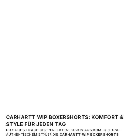
CARHARTT WIP COTTON TRUNKS 2-PACK - BLACK
ANGEBOT
35,00 €
CARHARTT WIP BOXERSHORTS: KOMFORT &
STYLE FÜR JEDEN TAG
DU SUCHST NACH DER PERFEKTEN FUSION AUS KOMFORT UND
AUTHENTISCHEM STYLE? DIE
CARHARTT WIP BOXERSHORTS