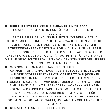
PREMIUM STREETWEAR & SNEAKER SINCE 2009
STICKABUSH BERLIN: DEIN HUB FÜR AUTHENTISCHE STREET-
CULTURE
SEIT UNSERER GRÜNDUNG IM HERZEN VON
BERLIN
STEHT
STICKABUSH FÜR EINE KURATIERTE AUSWAHL, DIE DEN ZEITGEIST
DER STRASSE ATMET. ALS FESTE INSTANZ IN DER BERLINER
STREETWEAR-SZENE
BIETEN WIR DIR NICHT NUR DIE NEUESTEN
TRENDS, SONDERN ECHTE KLASSIKER MIT HERITAGE-CHARAKTER.
UNSER FOKUS LIEGT AUF QUALITÄT, AUTHENTIZITÄT UND BRANDS,
DIE EINE GESCHICHTE ERZÄHLEN – VON DEN STRASSEN BERLINS BIS I
N DIE WELTWEITEN METROPOLEN.
WORKWEAR DNA & URBAN ESSENTIALS
CARHARTT WIP, ALPHA INDUSTRIES & ZEITLOSE STREETWEAR
WIR SIND STOLZER PARTNER VON
CARHARTT WIP
(WORK IN
PROGRESS)
. IN UNSEREM STORE FINDEST DU ALLES VON DEN
IKONISCHEN
CARHARTT WIP CORDHOSEN
WIE DER NEWEL ODER
SIMPLE PANT BIS HIN ZU LEGENDÄREN
JACKEN-KLASSIKERN
.
ERGÄNZT WIRD UNSER APPAREL-ANGEBOT DURCH FUNKTIONALE
STYLES VON
ALPHA INDUSTRIES
, DEM INBEGRIFF FÜR
AUTHENTISCHE
BOMBERJACKEN
. JEDES TEIL IN UNSEREM
SORTIMENT WURDE AUSGEWÄHLT, UM LANGLEBIGKEIT UND STIL ZU
VEREINEN.
KURATIERTE SNEAKER-SELEKTION