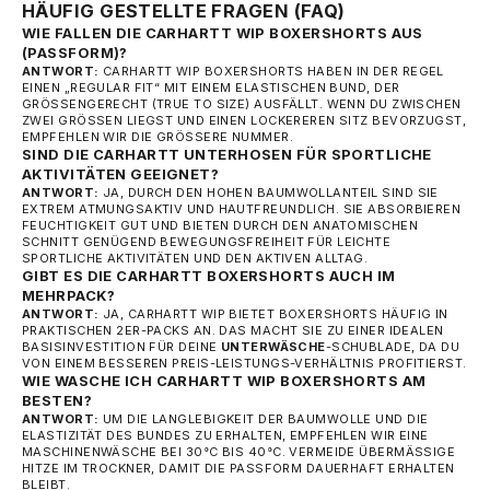
HÄUFIG GESTELLTE FRAGEN (FAQ)
WIE FALLEN DIE CARHARTT WIP BOXERSHORTS AUS
(PASSFORM)?
ANTWORT:
CARHARTT WIP BOXERSHORTS HABEN IN DER REGEL
EINEN „REGULAR FIT“ MIT EINEM ELASTISCHEN BUND, DER
GRÖSSENGERECHT (TRUE TO SIZE) AUSFÄLLT. WENN DU ZWISCHEN Z
WEI GRÖSSEN LIEGST UND EINEN LOCKEREREN SITZ BEVORZUGST, EM
PFEHLEN WIR DIE GRÖSSERE NUMMER.
SIND DIE CARHARTT UNTERHOSEN FÜR SPORTLICHE
AKTIVITÄTEN GEEIGNET?
ANTWORT:
JA, DURCH DEN HOHEN BAUMWOLLANTEIL SIND SIE
EXTREM ATMUNGSAKTIV UND HAUTFREUNDLICH. SIE ABSORBIEREN
FEUCHTIGKEIT GUT UND BIETEN DURCH DEN ANATOMISCHEN
SCHNITT GENÜGEND BEWEGUNGSFREIHEIT FÜR LEICHTE
SPORTLICHE AKTIVITÄTEN UND DEN AKTIVEN ALLTAG.
GIBT ES DIE CARHARTT BOXERSHORTS AUCH IM
MEHRPACK?
ANTWORT:
JA, CARHARTT WIP BIETET BOXERSHORTS HÄUFIG IN
PRAKTISCHEN 2ER-PACKS AN. DAS MACHT SIE ZU EINER IDEALEN
BASISINVESTITION FÜR DEINE
UNTERWÄSCHE
-SCHUBLADE, DA DU
VON EINEM BESSEREN PREIS-LEISTUNGS-VERHÄLTNIS PROFITIERST.
WIE WASCHE ICH CARHARTT WIP BOXERSHORTS AM
BESTEN?
ANTWORT:
UM DIE LANGLEBIGKEIT DER BAUMWOLLE UND DIE
ELASTIZITÄT DES BUNDES ZU ERHALTEN, EMPFEHLEN WIR EINE
MASCHINENWÄSCHE BEI 30°C BIS 40°C. VERMEIDE ÜBERMÄSSIGE H
ITZE IM TROCKNER, DAMIT DIE PASSFORM DAUERHAFT ERHALTEN B
LEIBT.