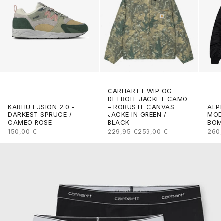
CARHARTT WIP OG
DETROIT JACKET CAMO
ALP
KARHU FUSION 2.0 -
– ROBUSTE CANVAS
MOD
DARKEST SPRUCE /
JACKE IN GREEN /
BOM
CAMEO ROSE
BLACK
ANG
ANGEBOT
ANGEBOT
REGULÄRER PREIS
260
150,00 €
229,95 €
259,00 €