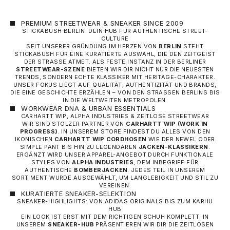
PREMIUM STREETWEAR & SNEAKER SINCE 2009
STICKABUSH BERLIN: DEIN HUB FÜR AUTHENTISCHE STREET-
CULTURE
SEIT UNSERER GRÜNDUNG IM HERZEN VON
BERLIN
STEHT
STICKABUSH FÜR EINE KURATIERTE AUSWAHL, DIE DEN ZEITGEIST
DER STRASSE ATMET. ALS FESTE INSTANZ IN DER BERLINER
STREETWEAR-SZENE
BIETEN WIR DIR NICHT NUR DIE NEUESTEN
TRENDS, SONDERN ECHTE KLASSIKER MIT HERITAGE-CHARAKTER.
UNSER FOKUS LIEGT AUF QUALITÄT, AUTHENTIZITÄT UND BRANDS,
DIE EINE GESCHICHTE ERZÄHLEN – VON DEN STRASSEN BERLINS BIS I
N DIE WELTWEITEN METROPOLEN.
WORKWEAR DNA & URBAN ESSENTIALS
CARHARTT WIP, ALPHA INDUSTRIES & ZEITLOSE STREETWEAR
WIR SIND STOLZER PARTNER VON
CARHARTT WIP
(WORK IN
PROGRESS)
. IN UNSEREM STORE FINDEST DU ALLES VON DEN
IKONISCHEN
CARHARTT WIP CORDHOSEN
WIE DER NEWEL ODER
SIMPLE PANT BIS HIN ZU LEGENDÄREN
JACKEN-KLASSIKERN
.
ERGÄNZT WIRD UNSER APPAREL-ANGEBOT DURCH FUNKTIONALE
STYLES VON
ALPHA INDUSTRIES
, DEM INBEGRIFF FÜR
AUTHENTISCHE
BOMBERJACKEN
. JEDES TEIL IN UNSEREM
SORTIMENT WURDE AUSGEWÄHLT, UM LANGLEBIGKEIT UND STIL ZU
VEREINEN.
KURATIERTE SNEAKER-SELEKTION
SNEAKER-HIGHLIGHTS: VON ADIDAS ORIGINALS BIS ZUM KARHU
HUB
EIN LOOK IST ERST MIT DEM RICHTIGEN SCHUH KOMPLETT. IN
UNSEREM
SNEAKER-HUB
PRÄSENTIEREN WIR DIR DIE ZEITLOSEN