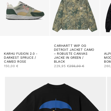
CARHARTT WIP OG
DETROIT JACKET CAMO
ALP
KARHU FUSION 2.0 -
– ROBUSTE CANVAS
MOD
DARKEST SPRUCE /
JACKE IN GREEN /
BOM
CAMEO ROSE
BLACK
ANG
ANGEBOT
ANGEBOT
REGULÄRER PREIS
260
150,00 €
229,95 €
259,00 €