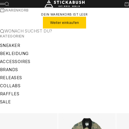
ZUM INHALT SPRINGEN
STICKABUSH
SUCHE
WA
MENÜ
WARENKORB
DEIN WARENKORB IST LEER
Weiter einkaufen
WONACH SUCHST DU?
KATEGORIEN
SNEAKER
BEKLEIDUNG
ACCESSOIRES
BRANDS
RELEASES
COLLABS
RAFFLES
SALE