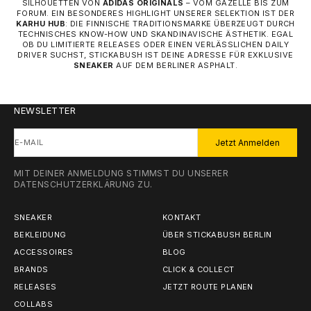
SILHOUETTEN VON
ADIDAS ORIGINALS
– VOM GAZELLE BIS ZUM
FORUM. EIN BESONDERES HIGHLIGHT UNSERER SELEKTION IST DER
KARHU HUB
: DIE FINNISCHE TRADITIONSMARKE ÜBERZEUGT DURCH
TECHNISCHES KNOW-HOW UND SKANDINAVISCHE ÄSTHETIK. EGAL
OB DU LIMITIERTE RELEASES ODER EINEN VERLÄSSLICHEN DAILY
DRIVER SUCHST, STICKABUSH IST DEINE ADRESSE FÜR EXKLUSIVE
SNEAKER
AUF DEM BERLINER ASPHALT.
NEWSLETTER
E-MAIL
Jetzt Anmelden
MIT DEINER ANMELDUNG STIMMST DU UNSERER
DATENSCHUTZERKLÄRUNG
ZU.
SNEAKER
KONTAKT
BEKLEIDUNG
ÜBER STICKABUSH BERLIN
ACCESSOIRES
BLOG
BRANDS
CLICK & COLLECT
RELEASES
JETZT ROUTE PLANEN
COLLABS