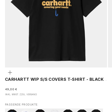
GEHE ZU ELEMENT 1
GEHE ZU ELEMENT 2
GEHE ZU ELEMENT 3
Bild
vergrößern
CARHARTT WIP S/S COVERS T-SHIRT - BLACK
ANGEBOT
49,00 €
INKL. MWST. ZZGL.
VERSAND
PASSENDE PRODUKTE: