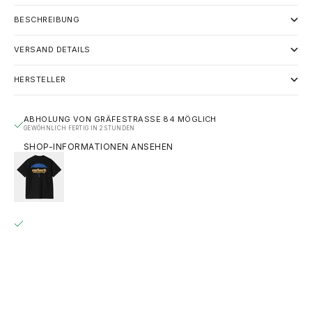
BESCHREIBUNG
VERSAND DETAILS
HERSTELLER
ABHOLUNG VON GRÄFESTRASSE 84 MÖGLICH
GEWÖHNLICH FERTIG IN 2 STUNDEN
SHOP-INFORMATIONEN ANSEHEN
CARHARTT WIP S/S COVERS T-SHIRT - BLACK
S
GRÄFESTRASSE 84
ABHOLUNG MÖGLICH, GEWÖHNLICH FERTIG IN 2 STUNDEN
GRÄFESTRASSE 84
10967 BERLIN
DEUTSCHLAND
+493020215445